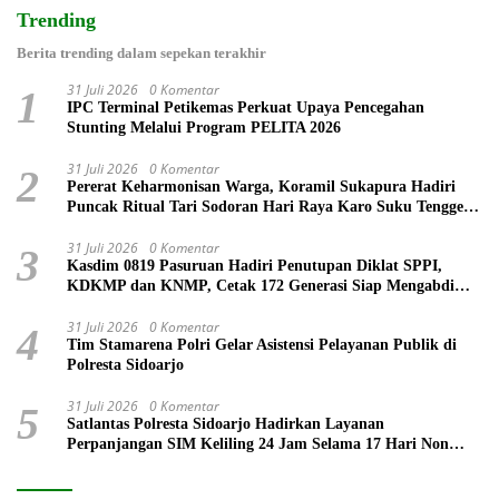
Trending
Berita trending dalam sepekan terakhir
31 Juli 2026
0 Komentar
1
IPC Terminal Petikemas Perkuat Upaya Pencegahan
Stunting Melalui Program PELITA 2026
31 Juli 2026
0 Komentar
2
Pererat Keharmonisan Warga, Koramil Sukapura Hadiri
Puncak Ritual Tari Sodoran Hari Raya Karo Suku Tengger
di Bromo
31 Juli 2026
0 Komentar
3
Kasdim 0819 Pasuruan Hadiri Penutupan Diklat SPPI,
KDKMP dan KNMP, Cetak 172 Generasi Siap Mengabdi
untuk Negeri
31 Juli 2026
0 Komentar
4
Tim Stamarena Polri Gelar Asistensi Pelayanan Publik di
Polresta Sidoarjo
31 Juli 2026
0 Komentar
5
Satlantas Polresta Sidoarjo Hadirkan Layanan
Perpanjangan SIM Keliling 24 Jam Selama 17 Hari Non
Stop