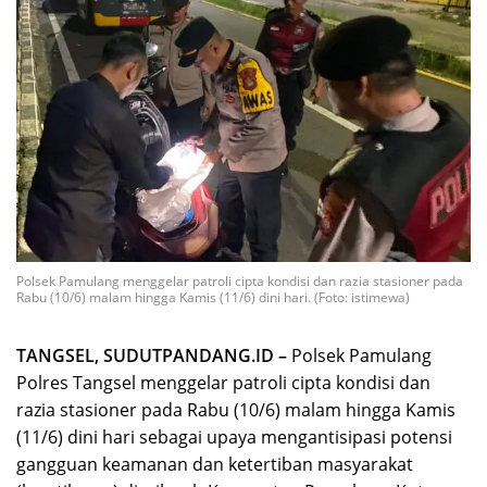
Polsek Pamulang menggelar patroli cipta kondisi dan razia stasioner pada
Rabu (10/6) malam hingga Kamis (11/6) dini hari. (Foto: istimewa)
TANGSEL, SUDUTPANDANG.ID –
Polsek Pamulang
Polres Tangsel menggelar patroli cipta kondisi dan
razia stasioner pada Rabu (10/6) malam hingga Kamis
(11/6) dini hari sebagai upaya mengantisipasi potensi
gangguan keamanan dan ketertiban masyarakat