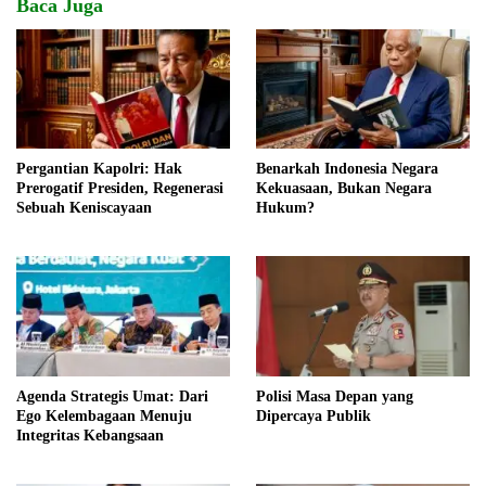
Baca Juga
Pergantian Kapolri: Hak
Benarkah Indonesia Negara
Prerogatif Presiden, Regenerasi
Kekuasaan, Bukan Negara
Sebuah Keniscayaan
Hukum?
Agenda Strategis Umat: Dari
Polisi Masa Depan yang
Ego Kelembagaan Menuju
Dipercaya Publik
Integritas Kebangsaan