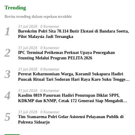
Trending
Berita trending dalam sepekan terakhir
31 Juli 2026
0 Komentar
1
Bareskrim Polri Sita 70.114 Butir Ekstasi di Bandara Soetta,
Pilot Malaysia Jadi Tersangka
31 Juli 2026
0 Komentar
2
IPC Terminal Petikemas Perkuat Upaya Pencegahan
Stunting Melalui Program PELITA 2026
31 Juli 2026
0 Komentar
3
Pererat Keharmonisan Warga, Koramil Sukapura Hadiri
Puncak Ritual Tari Sodoran Hari Raya Karo Suku Tengger
di Bromo
31 Juli 2026
0 Komentar
4
Kasdim 0819 Pasuruan Hadiri Penutupan Diklat SPPI,
KDKMP dan KNMP, Cetak 172 Generasi Siap Mengabdi
untuk Negeri
31 Juli 2026
0 Komentar
5
Tim Stamarena Polri Gelar Asistensi Pelayanan Publik di
Polresta Sidoarjo