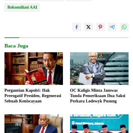
Rekonsiliasi AAI
Baca Juga
Pergantian Kapolri: Hak
OC Kaligis Minta Jamwas
Prerogatif Presiden, Regenerasi
Tunda Pemeriksaan Dua Saksi
Sebuah Keniscayaan
Perkara Lodewyk Pusung