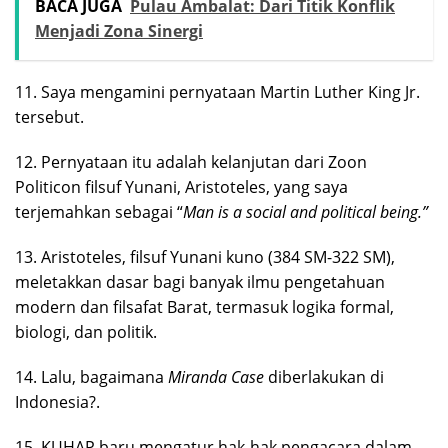
BACA JUGA
Pulau Ambalat: Dari Titik Konflik
Menjadi Zona Sinergi
11. Saya mengamini pernyataan Martin Luther King Jr.
tersebut.
12. Pernyataan itu adalah kelanjutan dari Zoon
Politicon filsuf Yunani, Aristoteles, yang saya
terjemahkan sebagai “
Man is a social and political being.”
13. Aristoteles, filsuf Yunani kuno (384 SM-322 SM),
meletakkan dasar bagi banyak ilmu pengetahuan
modern dan filsafat Barat, termasuk logika formal,
biologi, dan politik.
14. Lalu, bagaimana
Miranda Case
diberlakukan di
Indonesia?.
15. KUHAP baru mengatur hak-hak pengacara dalam