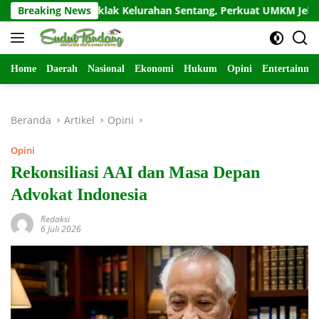
Langsung
Poklak Kelurahan Sentang, Perkuat UMKM Jelang Lomba UP2K S
Breaking News
ke
konten
Home
Daerah
Nasional
Ekonomi
Hukum
Opini
Entertainme
Beranda
Artikel
Opini
Opini
Rekonsiliasi AAI dan Masa Depan
Advokat Indonesia
Redaksi
6 Juli 2026