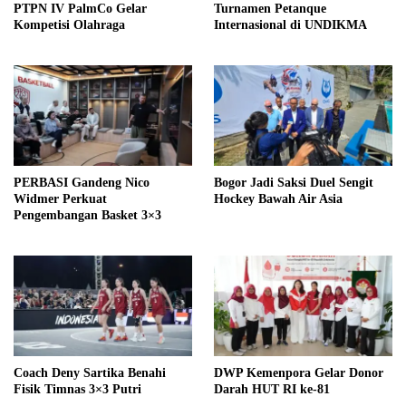
PTPN IV PalmCo Gelar
Turnamen Petanque
Kompetisi Olahraga
Internasional di UNDIKMA
PERBASI Gandeng Nico
Bogor Jadi Saksi Duel Sengit
Widmer Perkuat
Hockey Bawah Air Asia
Pengembangan Basket 3×3
Coach Deny Sartika Benahi
DWP Kemenpora Gelar Donor
Fisik Timnas 3×3 Putri
Darah HUT RI ke-81