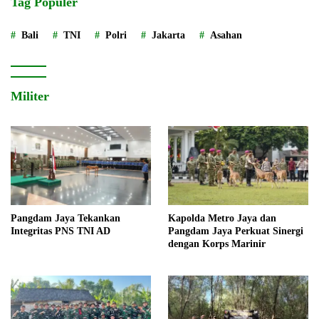
Tag Populer
Bali
TNI
Polri
Jakarta
Asahan
Militer
Pangdam Jaya Tekankan
Kapolda Metro Jaya dan
Integritas PNS TNI AD
Pangdam Jaya Perkuat Sinergi
dengan Korps Marinir