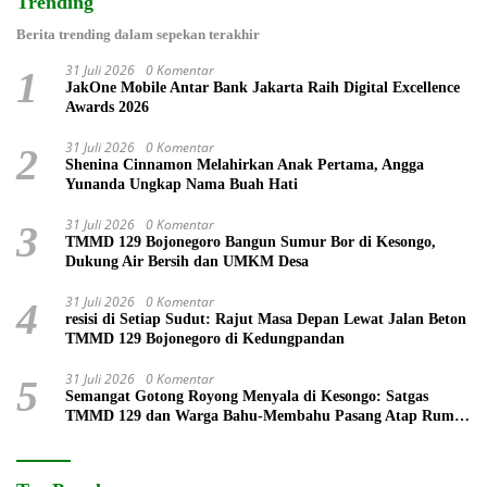
Trending
Berita trending dalam sepekan terakhir
31 Juli 2026
0 Komentar
1
JakOne Mobile Antar Bank Jakarta Raih Digital Excellence
Awards 2026
31 Juli 2026
0 Komentar
2
Shenina Cinnamon Melahirkan Anak Pertama, Angga
Yunanda Ungkap Nama Buah Hati
31 Juli 2026
0 Komentar
3
TMMD 129 Bojonegoro Bangun Sumur Bor di Kesongo,
Dukung Air Bersih dan UMKM Desa
31 Juli 2026
0 Komentar
4
resisi di Setiap Sudut: Rajut Masa Depan Lewat Jalan Beton
TMMD 129 Bojonegoro di Kedungpandan
31 Juli 2026
0 Komentar
5
Semangat Gotong Royong Menyala di Kesongo: Satgas
TMMD 129 dan Warga Bahu-Membahu Pasang Atap Rumah
Mbah Kardo