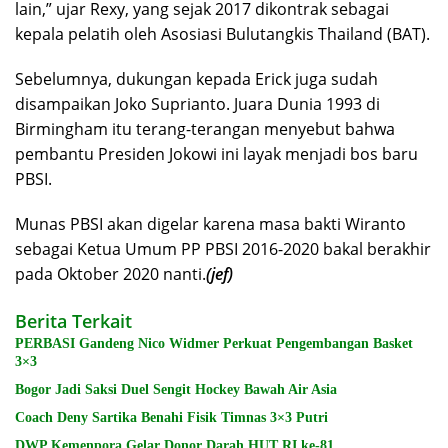
lain,” ujar Rexy, yang sejak 2017 dikontrak sebagai
kepala pelatih oleh Asosiasi Bulutangkis Thailand (BAT).
Sebelumnya, dukungan kepada Erick juga sudah
disampaikan Joko Suprianto. Juara Dunia 1993 di
Birmingham itu terang-terangan menyebut bahwa
pembantu Presiden Jokowi ini layak menjadi bos baru
PBSI.
Munas PBSI akan digelar karena masa bakti Wiranto
sebagai Ketua Umum PP PBSI 2016-2020 bakal berakhir
pada Oktober 2020 nanti.
(jef)
Berita Terkait
PERBASI Gandeng Nico Widmer Perkuat Pengembangan Basket
3×3
Bogor Jadi Saksi Duel Sengit Hockey Bawah Air Asia
Coach Deny Sartika Benahi Fisik Timnas 3×3 Putri
DWP Kemenpora Gelar Donor Darah HUT RI ke-81