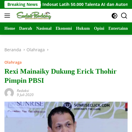
Langsung
UiPath dan Indosat Latih 50.000 Talenta AI dan Automation
Breaking News
ke
konten
Home
Daerah
Nasional
Ekonomi
Hukum
Opini
Entertainme
Beranda
Olahraga
Olahraga
Rexi Mainaiky Dukung Erick Thohir
Pimpin PBSI
Redaksi
9 Juli 2020