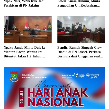
Mpok Nori, WNA Irak Jadi
Lewat Kuasa Hukum, Minta
Pesakitan di PN Jaktim
Pengadilan Uji Keabsahan
Ijazah Jokowi
Ngaku Janda Minta Duit ke
Pendiri Rumah Singgah Clow
Mantan Pacar, Wanita Ini
Diadili di PN Jaksel, Perkara
Dituntut Jaksa 1,5 Tahun
Bermula dari Unggahan soal
Penjara
Kucing