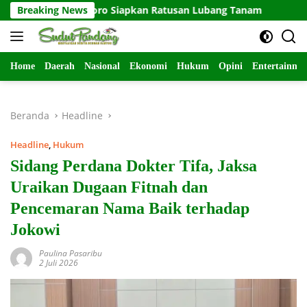
Langsung
negoro Siapkan Ratusan Lubang Tanam
Breaking News
Kemanunggalan di
ke
konten
Home
Daerah
Nasional
Ekonomi
Hukum
Opini
Entertainme
Beranda
Headline
Headline
,
Hukum
Sidang Perdana Dokter Tifa, Jaksa
Uraikan Dugaan Fitnah dan
Pencemaran Nama Baik terhadap
Jokowi
Paulina Pasaribu
2 Juli 2026