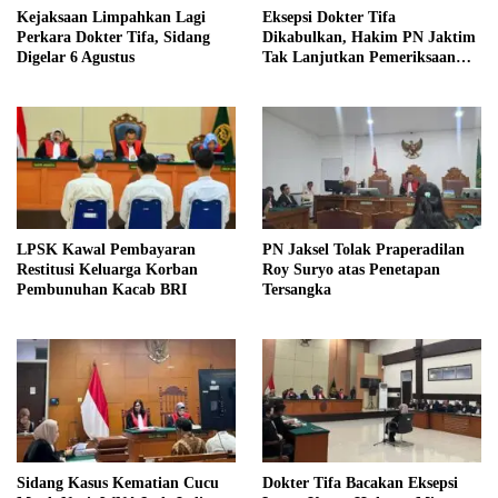
Kejaksaan Limpahkan Lagi
Eksepsi Dokter Tifa
Perkara Dokter Tifa, Sidang
Dikabulkan, Hakim PN Jaktim
Digelar 6 Agustus
Tak Lanjutkan Pemeriksaan
Pokok Perkara
LPSK Kawal Pembayaran
PN Jaksel Tolak Praperadilan
Restitusi Keluarga Korban
Roy Suryo atas Penetapan
Pembunuhan Kacab BRI
Tersangka
Sidang Kasus Kematian Cucu
Dokter Tifa Bacakan Eksepsi