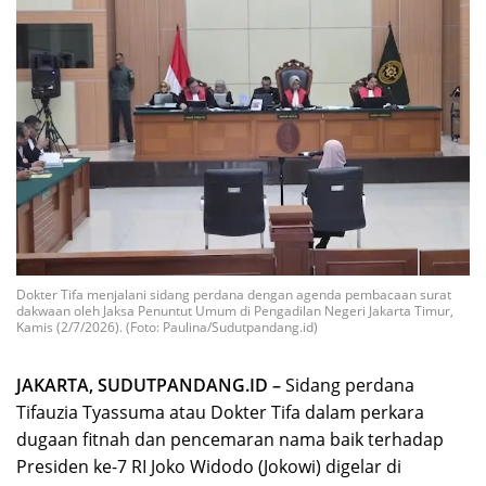
Dokter Tifa menjalani sidang perdana dengan agenda pembacaan surat
dakwaan oleh Jaksa Penuntut Umum di Pengadilan Negeri Jakarta Timur,
Kamis (2/7/2026). (Foto: Paulina/Sudutpandang.id)
JAKARTA, SUDUTPANDANG.ID –
Sidang perdana
Tifauzia Tyassuma atau Dokter Tifa dalam perkara
dugaan fitnah dan pencemaran nama baik terhadap
Presiden ke-7 RI Joko Widodo (Jokowi) digelar di