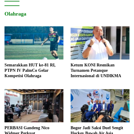
Olahraga
Semarakkan HUT ke-81 RI,
Ketum KONI Resmikan
PTPN IV PalmCo Gelar
Turnamen Petanque
Kompetisi Olahraga
Internasional di UNDIKMA
PERBASI Gandeng Nico
Bogor Jadi Saksi Duel Sengit
Widmer Perkuat
Hockey Bawah Air Asia