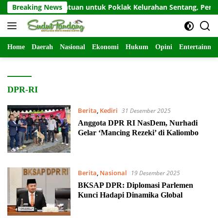
Langsung
ahkan Bantuan untuk Poklak Kelurahan Sentang, Perkuat UMKM
Breaking News
ke
konten
Home
Daerah
Nasional
Ekonomi
Hukum
Opini
Entertainme
DPR-RI
Berita
,
Kediri
31 Desember 2025
Anggota DPR RI NasDem, Nurhadi
Gelar ‘Mancing Rezeki’ di Kaliombo
Berita
,
Nasional
19 Desember 2025
BKSAP DPR: Diplomasi Parlemen
Kunci Hadapi Dinamika Global