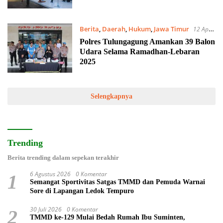
Berita
,
Daerah
,
Hukum
,
Jawa Timur
12 April
2025
Polres Tulungagung Amankan 39 Balon
Udara Selama Ramadhan-Lebaran
2025
Selengkapnya
Trending
Berita trending dalam sepekan terakhir
6 Agustus 2026
0 Komentar
1
Semangat Sportivitas Satgas TMMD dan Pemuda Warnai
Sore di Lapangan Ledok Tempuro
30 Juli 2026
0 Komentar
2
TMMD ke-129 Mulai Bedah Rumah Ibu Suminten,