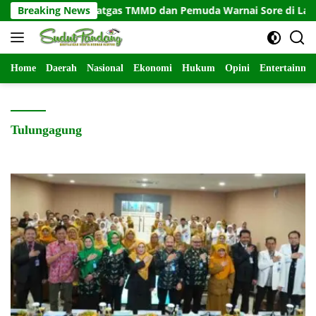
Langsung
rtivitas Satgas TMMD dan Pemuda Warnai Sore di Lapangan Le
Breaking News
ke
konten
Home
Daerah
Nasional
Ekonomi
Hukum
Opini
Entertainme
Tulungagung