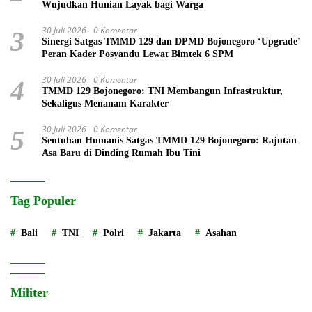
Wujudkan Hunian Layak bagi Warga
30 Juli 2026
0 Komentar
3
Sinergi Satgas TMMD 129 dan DPMD Bojonegoro ‘Upgrade’
Peran Kader Posyandu Lewat Bimtek 6 SPM
30 Juli 2026
0 Komentar
4
TMMD 129 Bojonegoro: TNI Membangun Infrastruktur,
Sekaligus Menanam Karakter
30 Juli 2026
0 Komentar
5
Sentuhan Humanis Satgas TMMD 129 Bojonegoro: Rajutan
Asa Baru di Dinding Rumah Ibu Tini
Tag Populer
Bali
TNI
Polri
Jakarta
Asahan
Militer