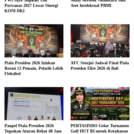
PWI Jaya Siapkan Tim
Muay Aerobik Nusantara Jadi
Porwanas 2027 Lewat Sinergi
Aset Intelektual PBMI
KONI DKI
Piala Presiden 2026 Izinkan
AFC Setujui Jadwal Final Piala
Rotasi 12 Pemain, Pelatih Lebih
Presiden Elite 2026 di Bali
Fleksibel
Panpel Piala Presiden 2026
PERTASINDO Gelar Turnamen
Tegaskan Aturan Rehat 48 Jam
Golf HUT RI untuk Ketahanan