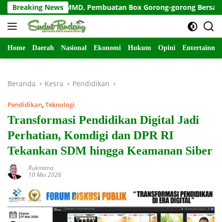
Langsung
Satgas TMMD, Pembuatan Box Gorong-gorong Bersama-sama
Breaking News
ke
konten
Home
Daerah
Nasional
Ekonomi
Hukum
Opini
Entertainme
Beranda
Kesra
Pendidikan
Pendidikan
,
Teknologi
Transformasi Pendidikan Digital Jadi
Perhatian, Komdigi dan DPR RI
Tekankan SDM hingga Keamanan Siber
Rukmana
10 Mei 2026