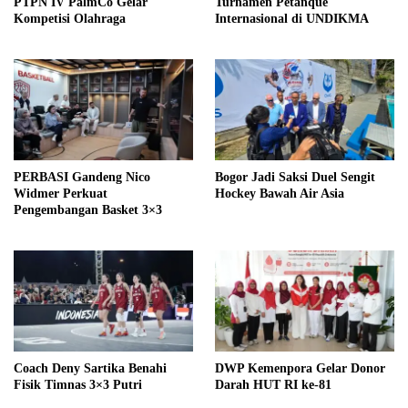
PTPN IV PalmCo Gelar
Turnamen Petanque
Kompetisi Olahraga
Internasional di UNDIKMA
PERBASI Gandeng Nico
Bogor Jadi Saksi Duel Sengit
Widmer Perkuat
Hockey Bawah Air Asia
Pengembangan Basket 3×3
Coach Deny Sartika Benahi
DWP Kemenpora Gelar Donor
Fisik Timnas 3×3 Putri
Darah HUT RI ke-81