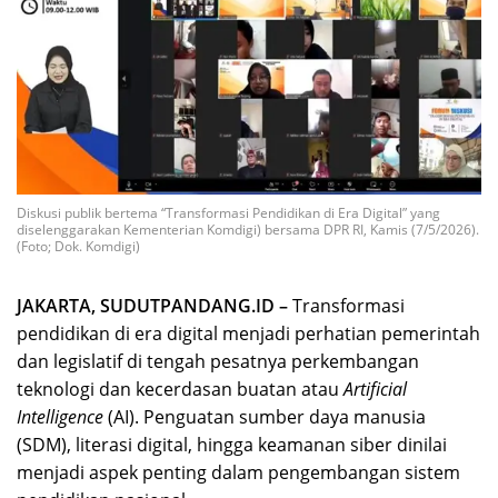
Diskusi publik bertema “Transformasi Pendidikan di Era Digital” yang
diselenggarakan Kementerian Komdigi) bersama DPR RI, Kamis (7/5/2026).
(Foto; Dok. Komdigi)
JAKARTA, SUDUTPANDANG.ID –
Transformasi
pendidikan di era digital menjadi perhatian pemerintah
dan legislatif di tengah pesatnya perkembangan
teknologi dan kecerdasan buatan atau
Artificial
Intelligence
(AI). Penguatan sumber daya manusia
(SDM), literasi digital, hingga keamanan siber dinilai
menjadi aspek penting dalam pengembangan sistem