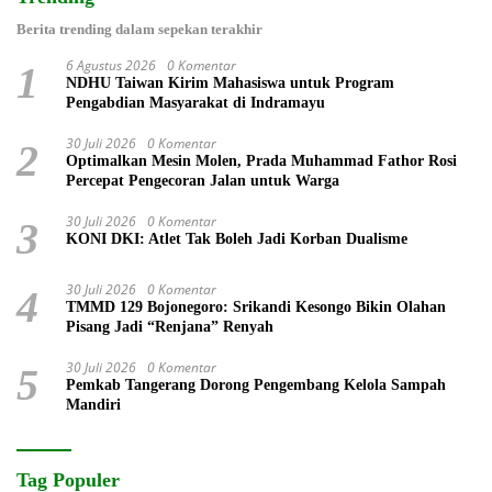
Berita trending dalam sepekan terakhir
6 Agustus 2026
0 Komentar
1
NDHU Taiwan Kirim Mahasiswa untuk Program
Pengabdian Masyarakat di Indramayu
30 Juli 2026
0 Komentar
2
Optimalkan Mesin Molen, Prada Muhammad Fathor Rosi
Percepat Pengecoran Jalan untuk Warga
30 Juli 2026
0 Komentar
3
KONI DKI: Atlet Tak Boleh Jadi Korban Dualisme
30 Juli 2026
0 Komentar
4
TMMD 129 Bojonegoro: Srikandi Kesongo Bikin Olahan
Pisang Jadi “Renjana” Renyah
30 Juli 2026
0 Komentar
5
Pemkab Tangerang Dorong Pengembang Kelola Sampah
Mandiri
Tag Populer