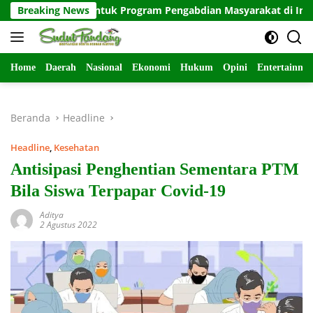
Langsung
iswa untuk Program Pengabdian Masyarakat di Indramayu
Breaking News
ke
konten
Home
Daerah
Nasional
Ekonomi
Hukum
Opini
Entertainme
Beranda
Headline
Headline
,
Kesehatan
Antisipasi Penghentian Sementara PTM
Bila Siswa Terpapar Covid-19
Aditya
2 Agustus 2022