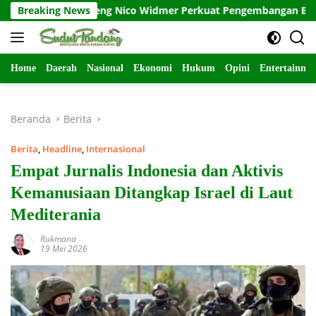
Langsung
BASI Gandeng Nico Widmer Perkuat Pengembangan Basket 3×3
Breaking News
ke
konten
Home
Daerah
Nasional
Ekonomi
Hukum
Opini
Entertainme
Beranda
Berita
Berita
,
Headline
,
Internasional
Empat Jurnalis Indonesia dan Aktivis
Kemanusiaan Ditangkap Israel di Laut
Mediterania
Rukmana
19 Mei 2026