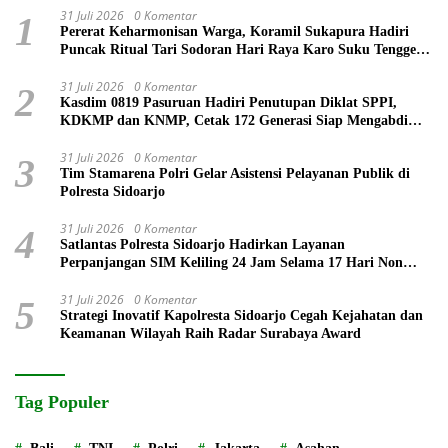
31 Juli 2026
0 Komentar
1
Pererat Keharmonisan Warga, Koramil Sukapura Hadiri
Puncak Ritual Tari Sodoran Hari Raya Karo Suku Tengger
di Bromo
31 Juli 2026
0 Komentar
2
Kasdim 0819 Pasuruan Hadiri Penutupan Diklat SPPI,
KDKMP dan KNMP, Cetak 172 Generasi Siap Mengabdi
untuk Negeri
31 Juli 2026
0 Komentar
3
Tim Stamarena Polri Gelar Asistensi Pelayanan Publik di
Polresta Sidoarjo
31 Juli 2026
0 Komentar
4
Satlantas Polresta Sidoarjo Hadirkan Layanan
Perpanjangan SIM Keliling 24 Jam Selama 17 Hari Non
Stop
31 Juli 2026
0 Komentar
5
Strategi Inovatif Kapolresta Sidoarjo Cegah Kejahatan dan
Keamanan Wilayah Raih Radar Surabaya Award
Tag Populer