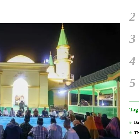
2
3
4
5
Tag
Ba
T