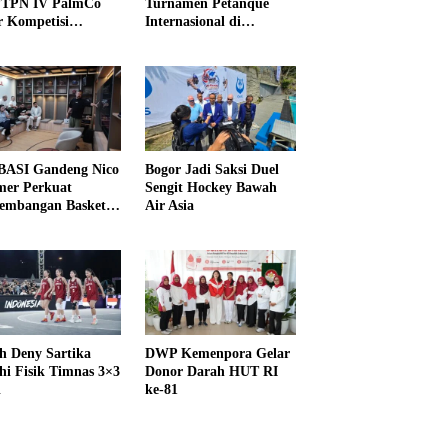
PTPN IV PalmCo
Turnamen Petanque
r Kompetisi
Internasional di
raga
UNDIKMA
ASI Gandeng Nico
Bogor Jadi Saksi Duel
er Perkuat
Sengit Hockey Bawah
embangan Basket
Air Asia
h Deny Sartika
DWP Kemenpora Gelar
hi Fisik Timnas 3×3
Donor Darah HUT RI
i
ke-81