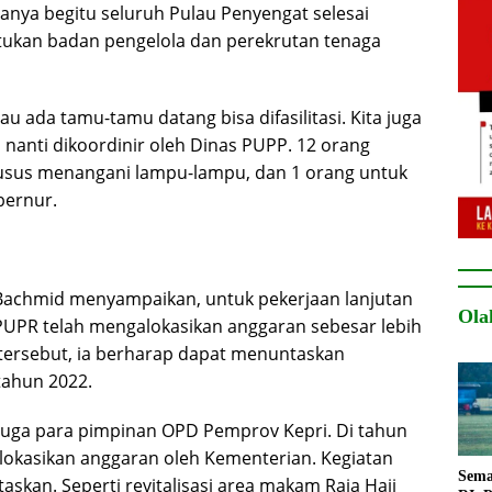
ya begitu seluruh Pulau Penyengat selesai
ntukan badan pengelola dan perekrutan tenaga
au ada tamu-tamu datang bisa difasilitasi. Kita juga
 nanti dikoordinir oleh Dinas PUPP. 12 orang
husus menangani lampu-lampu, dan 1 orang untuk
bernur.
Bachmid menyampaikan, untuk pekerjaan lanjutan
Ola
PUPR telah mengalokasikan anggaran sebesar lebih
 tersebut, ia berharap dapat menuntaskan
tahun 2022.
juga para pimpinan OPD Pemprov Kepri. Di tahun
lokasikan anggaran oleh Kementerian. Kegiatan
Sema
askan. Seperti revitalisasi area makam Raja Haji