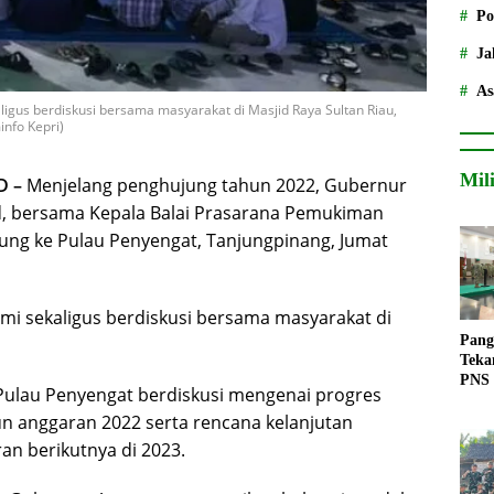
Po
Ja
As
ligus berdiskusi bersama masyarakat di Masjid Raya Sultan Riau,
nfo Kepri)
Mil
D –
Menjelang penghujung tahun 2022, Gubernur
d, bersama Kepala Balai Prasarana Pemukiman
ung ke Pulau Penyengat, Tanjungpinang, Jumat
mi sekaligus berdiskusi bersama masyarakat di
Pang
Teka
PNS
ulau Penyengat berdiskusi mengenai progres
hun anggaran 2022 serta rencana kelanjutan
an berikutnya di 2023.