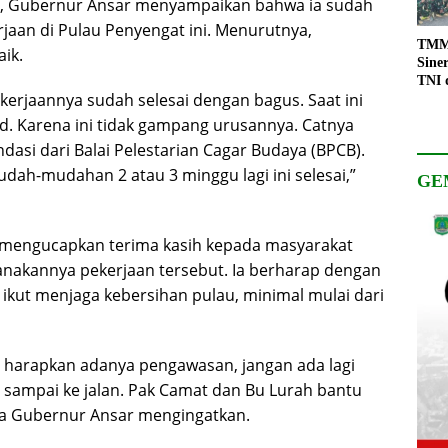
22, Gubernur Ansar menyampaikan bahwa ia sudah
rjaan di Pulau Penyengat ini. Menurutnya,
TMMD
aik.
Sine
TNI 
ekerjaannya sudah selesai dengan bagus. Saat ini
Keso
Pemb
jid. Karena ini tidak gampang urusannya. Catnya
ndasi dari Balai Pelestarian Cagar Budaya (BPCB).
udah-mudahan 2 atau 3 minggu lagi ini selesai,”
GE
 mengucapkan terima kasih kepada masyarakat
anakannya pekerjaan tersebut. Ia berharap dengan
 ikut menjaga kebersihan pulau, minimal mulai dari
ta harapkan adanya pengawasan, jangan ada lagi
a sampai ke jalan. Pak Camat dan Bu Lurah bantu
ata Gubernur Ansar mengingatkan.