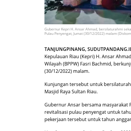
Gubernur Kepri H. Ansar Ahmad, bersilaturahmi seka
Pulau Penyengat, Jumat (30/12/2022) malam (Diskomi
TANJUNGPINANG, SUDUTPANDANG.I
Kepulauan Riau (Kepri) H. Ansar Ahma
Wilayah (BPPW) Fasri Bachmid, berkunj
(30/12/2022) malam.
Kunjungan tersebut untuk bersilaturah
Masjid Raya Sultan Riau.
Gubernur Ansar bersama masyarakat P
revitalisasi pulau penyengat untuk ta
pekerjaan tersebut untuk tahun anggar