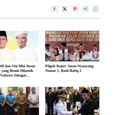
fil dan Visi Misi Ansar-
Pilgub Kepri: Ansar-Nyanyang
 yang Resmi Dilantik
Nomor 1, Rudi-Rafiq 2
 Prabowo Sebagai
 dan Wagub Kepri