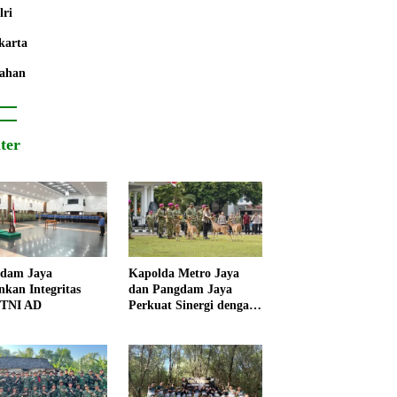
lri
karta
ahan
iter
dam Jaya
Kapolda Metro Jaya
nkan Integritas
dan Pangdam Jaya
 TNI AD
Perkuat Sinergi dengan
Korps Marinir