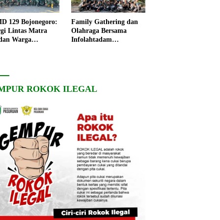
 129 Bojonegoro:
Family Gathering dan
rgi Lintas Matra
Olahraga Bersama
dan Warga
Infolahtadam
ngo, Percepat
V/Brawijaya Pererat
angunan Desa
Soliditas dan
Kebersamaan
MPUR ROKOK ILEGAL