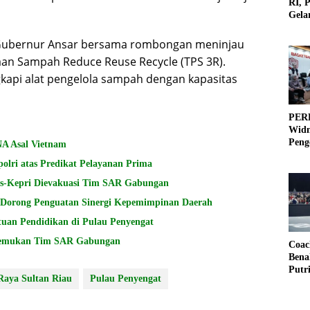
RI, 
Gela
Olah
 Gubernur Ansar bersama rombongan meninjau
an Sampah Reduce Reuse Recycle (TPS 3R).
kapi alat pengelola sampah dengan kapasitas
PERB
Widm
Peng
NA Asal Vietnam
3×3
olri atas Predikat Pelayanan Prima
s-Kepri Dievakuasi Tim SAR Gabungan
Dorong Penguatan Sinergi Kepemimpinan Daerah
uan Pendidikan di Pulau Penyengat
Ditemukan Tim SAR Gabungan
Coac
Bena
Putr
Raya Sultan Riau
Pulau Penyengat