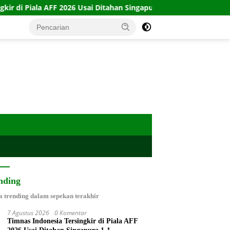
26 Usai Ditahan Singapura 1-1
10 Kartu Legacy 100 CTFP:
nding
a trending dalam sepekan terakhir
7 Agustus 2026
0 Komentar
Timnas Indonesia Tersingkir di Piala AFF