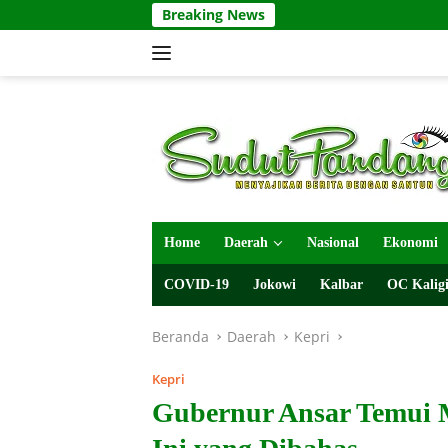
Langsung
Breaking News
ke
konten
Home
Daerah
Nasional
Ekonomi
COVID-19
Jokowi
Kalbar
OC Kaligi
Beranda
Daerah
Kepri
Kepri
Gubernur Ansar Temui 