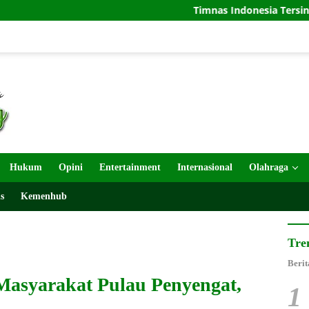
Timnas Indonesia Tersingkir di Piala AFF 20
Hukum
Opini
Entertainment
Internasional
Olahraga
s
Kemenhub
Tre
Berit
Masyarakat Pulau Penyengat,
1