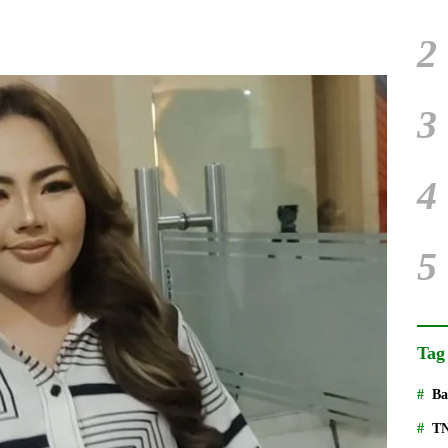
2
3
4
5
Tag
Ba
T