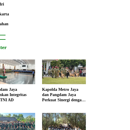
lri
karta
ahan
iter
dam Jaya
Kapolda Metro Jaya
nkan Integritas
dan Pangdam Jaya
 TNI AD
Perkuat Sinergi dengan
Korps Marinir