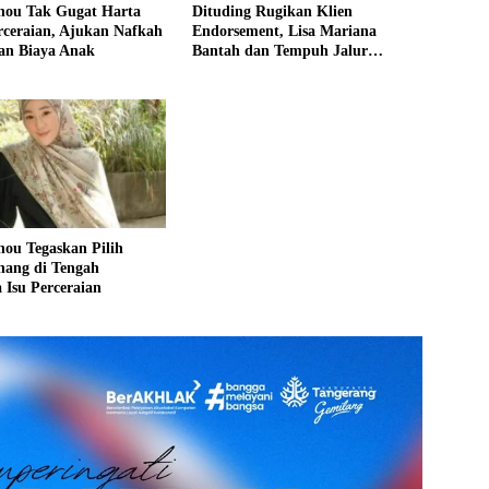
Chou Tak Gugat Harta
Dituding Rugikan Klien
rceraian, Ajukan Nafkah
Endorsement, Lisa Mariana
an Biaya Anak
Bantah dan Tempuh Jalur
Hukum
hou Tegaskan Pilih
nang di Tengah
Isu Perceraian