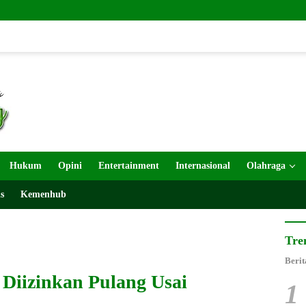
TMMD 
Hukum
Opini
Entertainment
Internasional
Olahraga
s
Kemenhub
Tre
Berit
 Diizinkan Pulang Usai
1