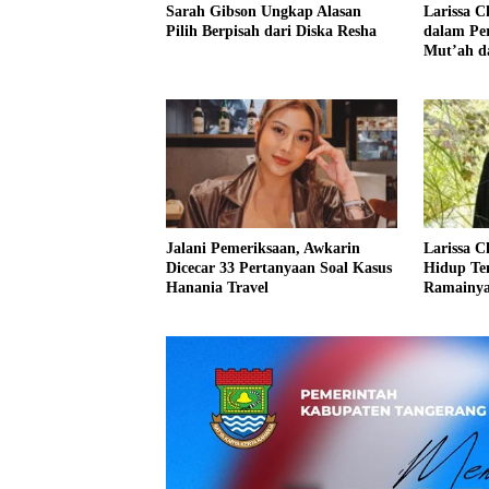
Sarah Gibson Ungkap Alasan
Larissa 
Pilih Berpisah dari Diska Resha
dalam Pe
Mut’ah d
Jalani Pemeriksaan, Awkarin
Larissa C
Dicecar 33 Pertanyaan Soal Kasus
Hidup Te
Hanania Travel
Ramainya 