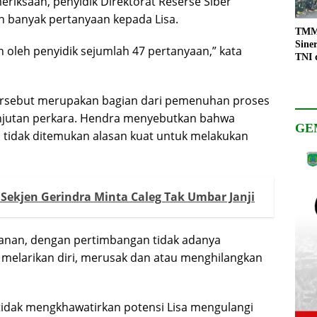
iksaan, penyidik Direktorat Reserse Siber
n banyak pertanyaan kepada Lisa.
TMMD
Sine
 oleh penyidik sejumlah 47 pertanyaan,” kata
TNI 
Keso
Pemb
ersebut merupakan bagian dari pemenuhan proses
anjutan perkara. Hendra menyebutkan bahwa
GE
, tidak ditemukan alasan kuat untuk melakukan
 Sekjen Gerindra Minta Caleg Tak Umbar Janji
anan, dengan pertimbangan tidak adanya
 melarikan diri, merusak dan atau menghilangkan
idak mengkhawatirkan potensi Lisa mengulangi