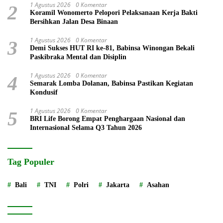
1 Agustus 2026
0 Komentar
2
Koramil Wonomerto Pelopori Pelaksanaan Kerja Bakti
Bersihkan Jalan Desa Binaan
1 Agustus 2026
0 Komentar
3
Demi Sukses HUT RI ke-81, Babinsa Winongan Bekali
Paskibraka Mental dan Disiplin
1 Agustus 2026
0 Komentar
4
Semarak Lomba Dolanan, Babinsa Pastikan Kegiatan
Kondusif
1 Agustus 2026
0 Komentar
5
BRI Life Borong Empat Penghargaan Nasional dan
Internasional Selama Q3 Tahun 2026
Tag Populer
Bali
TNI
Polri
Jakarta
Asahan