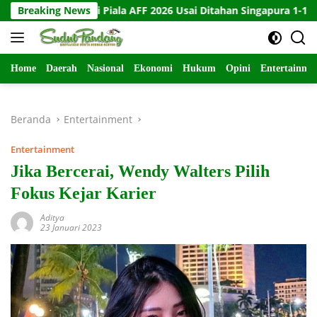
Langsung
ngkir di Piala AFF 2026 Usai Ditahan Singapura 1-1
Breaking News
10 K
ke
konten
Home
Daerah
Nasional
Ekonomi
Hukum
Opini
Entertainme
Beranda
Entertainment
Entertainment
Jika Bercerai, Wendy Walters Pilih
Fokus Kejar Karier
Aditya
23 Januari 2023