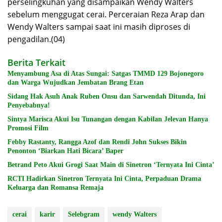
perselingkuhan yang disampaikan Wendy Walters
sebelum menggugat cerai. Perceraian Reza Arap dan
Wendy Walters sampai saat ini masih diproses di
pengadilan.(04)
Berita Terkait
Menyambung Asa di Atas Sungai: Satgas TMMD 129 Bojonegoro
dan Warga Wujudkan Jembatan Brang Etan
Sidang Hak Asuh Anak Ruben Onsu dan Sarwendah Ditunda, Ini
Penyebabnya!
Sintya Marisca Akui Isu Tunangan dengan Kabilan Jelevan Hanya
Promosi Film
Febby Rastanty, Rangga Azof dan Rendi John Sukses Bikin
Penonton ‘Biarkan Hati Bicara’ Baper
Betrand Peto Akui Grogi Saat Main di Sinetron ‘Ternyata Ini Cinta’
RCTI Hadirkan Sinetron Ternyata Ini Cinta, Perpaduan Drama
Keluarga dan Romansa Remaja
cerai
karir
Selebgram
wendy Walters