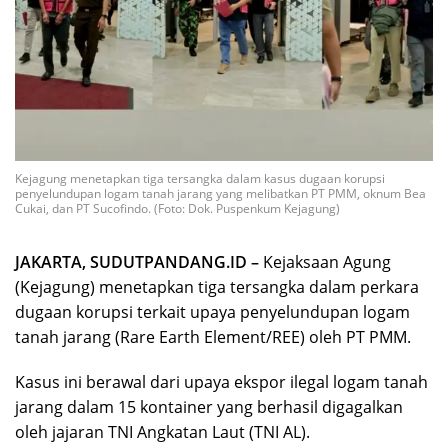
Kejagung menetapkan tiga tersangka dalam kasus dugaan korupsi
penyelundupan logam tanah jarang yang melibatkan PT PMM, oknum Bea
Cukai, dan PT Sucofindo. (Foto: Dok. Puspenkum Kejagung)
JAKARTA, SUDUTPANDANG.ID –
Kejaksaan Agung
(Kejagung) menetapkan tiga tersangka dalam perkara
dugaan korupsi terkait upaya penyelundupan logam
tanah jarang (Rare Earth Element/REE) oleh PT PMM.
Kasus ini berawal dari upaya ekspor ilegal logam tanah
jarang dalam 15 kontainer yang berhasil digagalkan
oleh jajaran TNI Angkatan Laut (TNI AL).