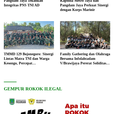
Pangdam Jaya Tekankan
Kapolda Metro Jaya dan
Integritas PNS TNI AD
Pangdam Jaya Perkuat Sinergi
dengan Korps Marinir
TMMD 129 Bojonegoro: Sinergi
Family Gathering dan Olahraga
Lintas Matra TNI dan Warga
Bersama Infolahtadam
Kesongo, Percepat
V/Brawijaya Pererat Soliditas
Pembangunan Desa
dan Kebersamaan
GEMPUR ROKOK ILEGAL