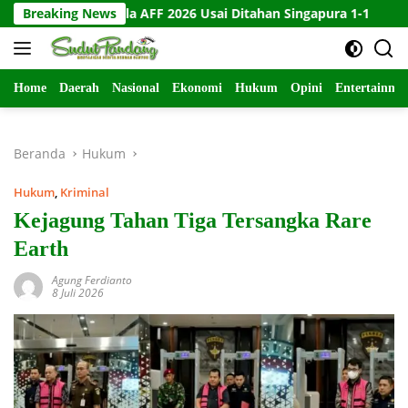
Langsung
di Piala AFF 2026 Usai Ditahan Singapura 1-1
Breaking News
10 Kartu Le
ke
konten
Home
Daerah
Nasional
Ekonomi
Hukum
Opini
Entertainme
Beranda
Hukum
Hukum
,
Kriminal
Kejagung Tahan Tiga Tersangka Rare
Earth
Agung Ferdianto
8 Juli 2026