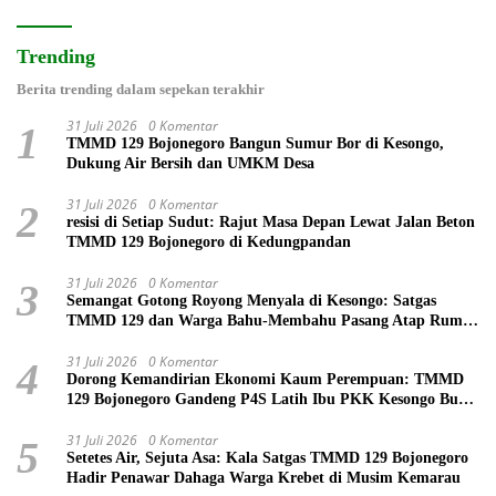
Trending
Berita trending dalam sepekan terakhir
31 Juli 2026
0 Komentar
1
TMMD 129 Bojonegoro Bangun Sumur Bor di Kesongo,
Dukung Air Bersih dan UMKM Desa
31 Juli 2026
0 Komentar
2
resisi di Setiap Sudut: Rajut Masa Depan Lewat Jalan Beton
TMMD 129 Bojonegoro di Kedungpandan
31 Juli 2026
0 Komentar
3
Semangat Gotong Royong Menyala di Kesongo: Satgas
TMMD 129 dan Warga Bahu-Membahu Pasang Atap Rumah
Mbah Kardo
31 Juli 2026
0 Komentar
4
Dorong Kemandirian Ekonomi Kaum Perempuan: TMMD
129 Bojonegoro Gandeng P4S Latih Ibu PKK Kesongo Buat
Roti
31 Juli 2026
0 Komentar
5
Setetes Air, Sejuta Asa: Kala Satgas TMMD 129 Bojonegoro
Hadir Penawar Dahaga Warga Krebet di Musim Kemarau