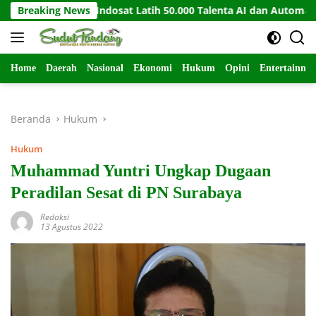
Langsung
UiPath dan Indosat Latih 50.000 Talenta AI dan Automation
Breaking News
ke
konten
Home
Daerah
Nasional
Ekonomi
Hukum
Opini
Entertainme
Beranda
Hukum
Hukum
Muhammad Yuntri Ungkap Dugaan
Peradilan Sesat di PN Surabaya
Redaksi
13 Agustus 2022