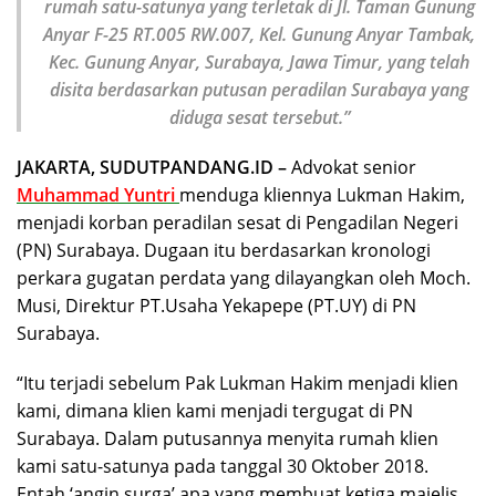
rumah satu-satunya yang terletak di Jl. Taman Gunung
Anyar F-25 RT.005 RW.007, Kel. G
u
n
ung
Anyar Tambak,
Kec. Gunung Anyar, Surabaya, Jawa Timur, yang telah
disita berdasarkan putusan peradilan Surabaya yang
diduga sesat tersebut.
”
JAKARTA, SUDUTPANDANG.ID –
Advokat senior
Muhammad Yuntri
menduga kliennya Lukman Hakim,
menjadi korban peradilan sesat di Pengadilan Negeri
(PN) Surabaya. Dugaan itu berdasarkan kronologi
perkara gugatan perdata yang dilayangkan oleh Moch.
Musi, Direktur PT.Usaha Yekapepe (PT.UY) di PN
Surabaya.
“Itu terjadi sebelum Pak Lukman Hakim menjadi klien
kami, dimana klien kami menjadi tergugat di PN
Surabaya. Dalam putusannya menyita rumah klien
kami satu-satunya pada tanggal 30 Oktober 2018.
Entah ‘angin surga’ apa yang membuat ketiga majelis