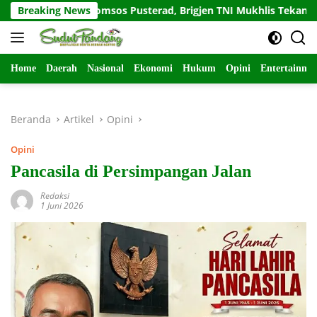
Langsung
m Sapa Komsos Pusterad, Brigjen TNI Mukhlis Tekankan Keberla
Breaking News
ke
konten
Home
Daerah
Nasional
Ekonomi
Hukum
Opini
Entertainme
Beranda
Artikel
Opini
Opini
Pancasila di Persimpangan Jalan
Redaksi
1 Juni 2026