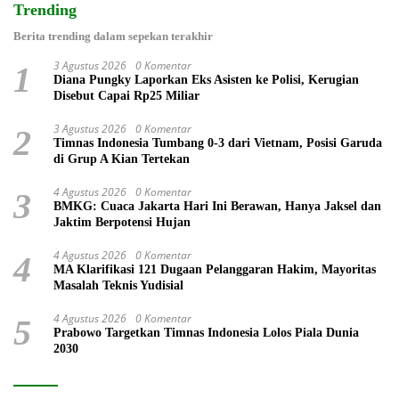
Trending
Berita trending dalam sepekan terakhir
3 Agustus 2026
0 Komentar
1
Diana Pungky Laporkan Eks Asisten ke Polisi, Kerugian
Disebut Capai Rp25 Miliar
3 Agustus 2026
0 Komentar
2
Timnas Indonesia Tumbang 0-3 dari Vietnam, Posisi Garuda
di Grup A Kian Tertekan
4 Agustus 2026
0 Komentar
3
BMKG: Cuaca Jakarta Hari Ini Berawan, Hanya Jaksel dan
Jaktim Berpotensi Hujan
4 Agustus 2026
0 Komentar
4
MA Klarifikasi 121 Dugaan Pelanggaran Hakim, Mayoritas
Masalah Teknis Yudisial
4 Agustus 2026
0 Komentar
5
Prabowo Targetkan Timnas Indonesia Lolos Piala Dunia
2030