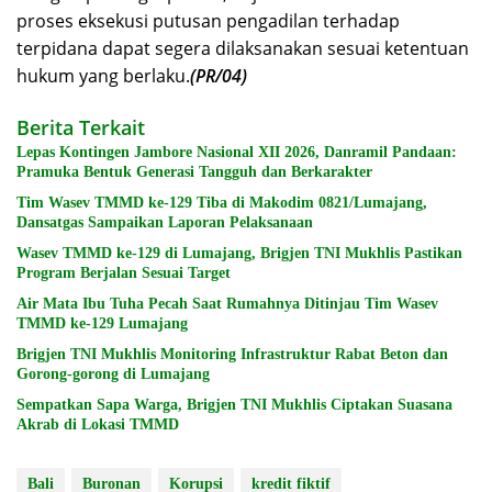
proses eksekusi putusan pengadilan terhadap
terpidana dapat segera dilaksanakan sesuai ketentuan
hukum yang berlaku.
(PR/04)
Berita Terkait
Lepas Kontingen Jambore Nasional XII 2026, Danramil Pandaan:
Pramuka Bentuk Generasi Tangguh dan Berkarakter
Tim Wasev TMMD ke-129 Tiba di Makodim 0821/Lumajang,
Dansatgas Sampaikan Laporan Pelaksanaan
Wasev TMMD ke-129 di Lumajang, Brigjen TNI Mukhlis Pastikan
Program Berjalan Sesuai Target
Air Mata Ibu Tuha Pecah Saat Rumahnya Ditinjau Tim Wasev
TMMD ke-129 Lumajang
Brigjen TNI Mukhlis Monitoring Infrastruktur Rabat Beton dan
Gorong-gorong di Lumajang
Sempatkan Sapa Warga, Brigjen TNI Mukhlis Ciptakan Suasana
Akrab di Lokasi TMMD
Bali
Buronan
Korupsi
kredit fiktif