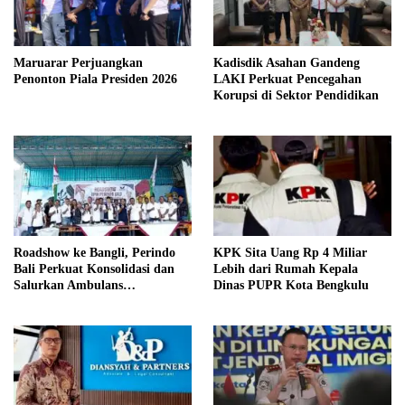
Maruarar Perjuangkan
Kadisdik Asahan Gandeng
Penonton Piala Presiden 2026
LAKI Perkuat Pencegahan
Korupsi di Sektor Pendidikan
Roadshow ke Bangli, Perindo
KPK Sita Uang Rp 4 Miliar
Bali Perkuat Konsolidasi dan
Lebih dari Rumah Kepala
Salurkan Ambulans
Dinas PUPR Kota Bengkulu
Kemanusiaan