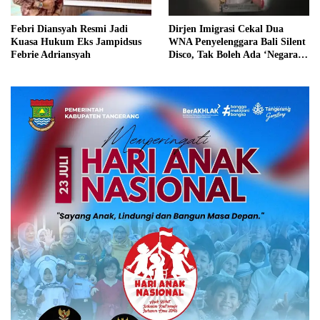
Febri Diansyah Resmi Jadi
Dirjen Imigrasi Cekal Dua
Kuasa Hukum Eks Jampidsus
WNA Penyelenggara Bali Silent
Febrie Adriansyah
Disco, Tak Boleh Ada ‘Negara
dalam Negara’