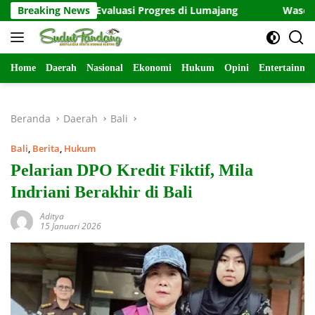
Langsung
MD 129 Evaluasi Progres di Lumajang
Breaking News
Wasev TMMD 129 
ke
konten
Home
Daerah
Nasional
Ekonomi
Hukum
Opini
Entertainme
Beranda
Daerah
Bali
Bali
,
Berita
,
Hukum
Pelarian DPO Kredit Fiktif, Mila
Indriani Berakhir di Bali
Aditya
15 Januari 2026