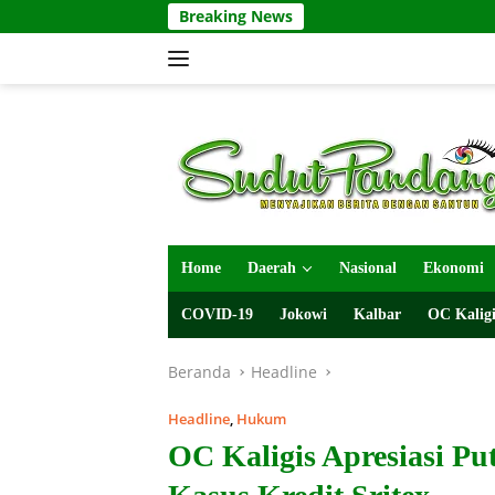
Langsung
Breaking News
ke
konten
Home
Daerah
Nasional
Ekonomi
COVID-19
Jokowi
Kalbar
OC Kaligi
Beranda
Headline
Headline
,
Hukum
OC Kaligis Apresiasi Pu