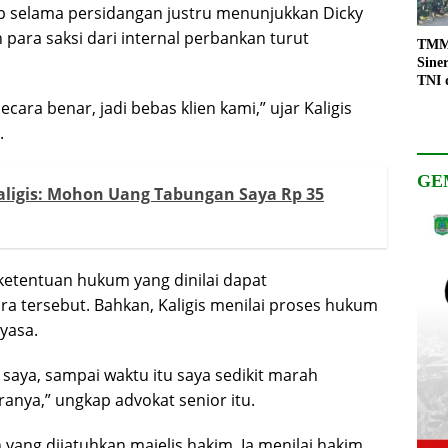
ap selama persidangan justru menunjukkan Dicky
 para saksi dari internal perbankan turut
TMMD
Sine
TNI 
Keso
ara benar, jadi bebas klien kami,” ujar Kaligis
Pemb
.
GE
aligis: Mohon Uang Tabungan Saya Rp 35
ketentuan hukum yang dinilai dapat
 tersebut. Bahkan, Kaligis menilai proses hukum
ayasa.
aya, sampai waktu itu saya sedikit marah
anya,” ungkap advokat senior itu.
yang dijatuhkan majelis hakim. Ia menilai hakim