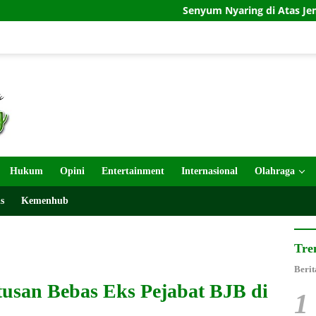
Senyum Nyaring di Atas Jembatan TMMD 129 Bojon
Hukum
Opini
Entertainment
Internasional
Olahraga
s
Kemenhub
Tre
Berit
tusan Bebas Eks Pejabat BJB di
1