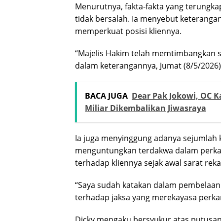
Menurutnya, fakta-fakta yang terungk
tidak bersalah. Ia menyebut keterangan
memperkuat posisi kliennya.
“Majelis Hakim telah memtimbangkan sec
dalam keterangannya, Jumat (8/5/2026)
BACA JUGA
Dear Pak Jokowi, OC K
Miliar Dikembalikan Jiwasraya
Ia juga menyinggung adanya sejumlah 
menguntungkan terdakwa dalam perkara
terhadap kliennya sejak awal sarat rek
“Saya sudah katakan dalam pembelaan s
terhadap jaksa yang merekayasa perkar
Dicky mengaku bersyukur atas putusan 