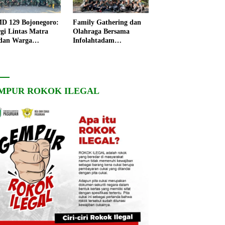
 129 Bojonegoro:
Family Gathering dan
rgi Lintas Matra
Olahraga Bersama
dan Warga
Infolahtadam
ngo, Percepat
V/Brawijaya Pererat
angunan Desa
Soliditas dan
Kebersamaan
MPUR ROKOK ILEGAL