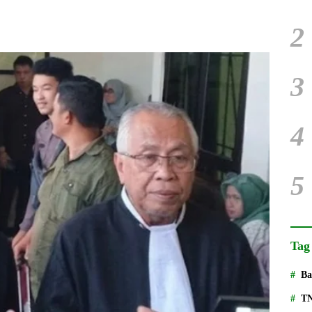
2
3
4
5
Tag
Ba
T