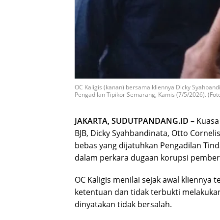
OC Kaligis (kanan) bersama kliennya Dicky Syahbandi
Pengadilan Tipikor Semarang, Kamis (7/5/2026). (Fot
JAKARTA, SUDUTPANDANG.ID –
Kuasa 
BJB, Dicky Syahbandinata, Otto Corneli
bebas yang dijatuhkan Pengadilan Tin
dalam perkara dugaan korupsi pemberian
OC Kaligis menilai sejak awal kliennya
ketentuan dan tidak terbukti melakuka
dinyatakan tidak bersalah.