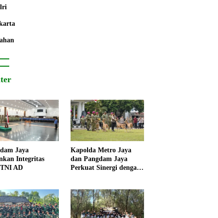
lri
karta
ahan
iter
dam Jaya
Kapolda Metro Jaya
nkan Integritas
dan Pangdam Jaya
 TNI AD
Perkuat Sinergi dengan
Korps Marinir