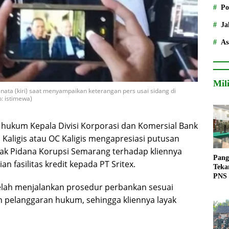
Po
Ja
As
Mil
nata (kiri) saat menyampaikan keterangan pers usai sidang di
o: istimewa)
hukum Kepala Divisi Korporasi dan Komersial Bank
s Kaligis atau OC Kaligis mengapresiasi putusan
dak Pidana Korupsi Semarang terhadap kliennya
Pang
 fasilitas kredit kepada PT Sritex.
Teka
PNS
 telah menjalankan prosedur perbankan sesuai
n pelanggaran hukum, sehingga kliennya layak