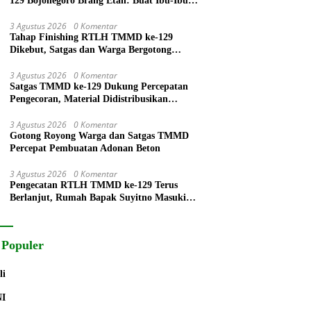
129 Bojonegoro Brang Etan: Buat Ibu-Ibu
dan Santri Cilik Bernapas Lega
3 Agustus 2026
0 Komentar
Tahap Finishing RTLH TMMD ke-129
Dikebut, Satgas dan Warga Bergotong
Royong Rampungkan Rumah Ibu Tuha
3 Agustus 2026
0 Komentar
Satgas TMMD ke-129 Dukung Percepatan
Pengecoran, Material Didistribusikan
Menggunakan Ember
3 Agustus 2026
0 Komentar
Gotong Royong Warga dan Satgas TMMD
Percepat Pembuatan Adonan Beton
3 Agustus 2026
0 Komentar
Pengecatan RTLH TMMD ke-129 Terus
Berlanjut, Rumah Bapak Suyitno Masuki
Tahap Finishing
 Populer
li
NI