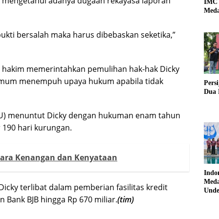
k mengetahui adanya dugaan rekayasa laporan
IMC 
Meda
bukti bersalah maka harus dibebaskan seketika,”
s hakim memerintahkan pemulihan hak-hak Dicky
 umum menempuh upaya hukum apabila tidak
Pers
Dua 
PU) menuntut Dicky dengan hukuman enam tahun
 190 hari kurungan.
ntara Kenangan dan Kenyataan
Indo
Meda
ky terlibat dalam pemberian fasilitas kredit
Unde
 Bank BJB hingga Rp 670 miliar.
(tim)