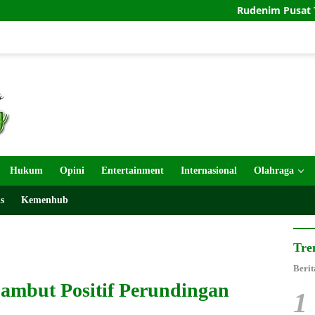
Rudenim Pusat Tanjungpinang De
Hukum
Opini
Entertainment
Internasional
Olahraga
s
Kemenhub
Tre
Berit
Sambut Positif Perundingan
1