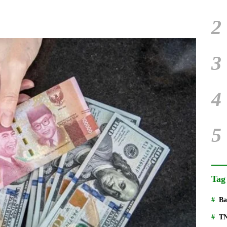
2
3
4
5
Tag
Ba
T