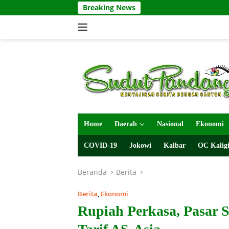
Langsung
Breaking News
ke
konten
Home
Daerah
Nasional
Ekonomi
COVID-19
Jokowi
Kalbar
OC Kaligi
Beranda
Berita
Berita
,
Ekonomi
Rupiah Perkasa, Pasar 