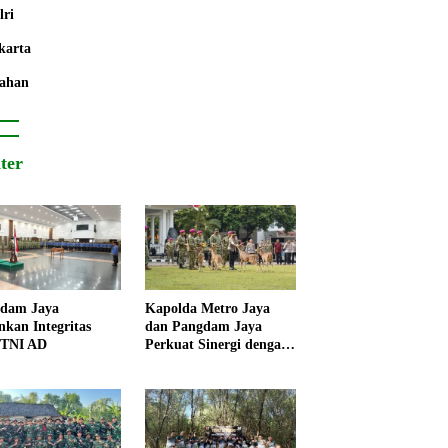
lri
karta
ahan
iter
dam Jaya
Kapolda Metro Jaya
nkan Integritas
dan Pangdam Jaya
 TNI AD
Perkuat Sinergi dengan
Korps Marinir