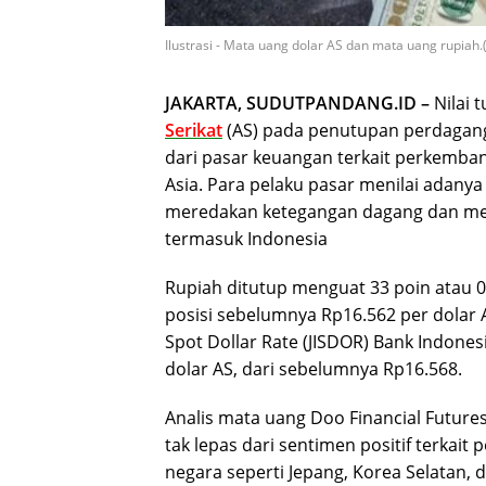
Ilustrasi - Mata uang dolar AS dan mata uang rupiah
JAKARTA, SUDUTPANDANG.ID –
Nilai 
Serikat
(AS) pada penutupan perdaganga
dari pasar keuangan terkait perkemban
Asia. Para pelaku pasar menilai adany
meredakan ketegangan dagang dan m
termasuk Indonesia
Rupiah ditutup menguat 33 poin atau 0,
posisi sebelumnya Rp16.562 per dolar A
Spot Dollar Rate (JISDOR) Bank Indones
dolar AS, dari sebelumnya Rp16.568.
Analis mata uang Doo Financial Futur
tak lepas dari sentimen positif terkai
negara seperti Jepang, Korea Selatan, 