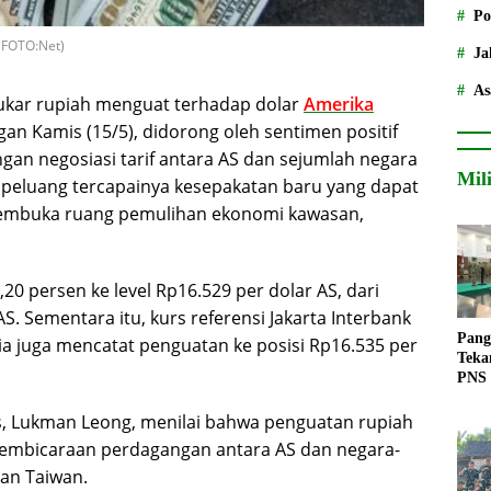
Po
.(FOTO:Net)
Ja
As
tukar rupiah menguat terhadap dolar
Amerika
n Kamis (15/5), didorong oleh sentimen positif
gan negosiasi tarif antara AS dan sejumlah negara
Mil
a peluang tercapainya kesepakatan baru yang dapat
embuka ruang pemulihan ekonomi kawasan,
20 persen ke level Rp16.529 per dolar AS, dari
S. Sementara itu, kurs referensi Jakarta Interbank
Pang
ia juga mencatat penguatan ke posisi Rp16.535 per
Teka
PNS
es, Lukman Leong, menilai bahwa penguatan rupiah
t pembicaraan perdagangan antara AS dan negara-
dan Taiwan.