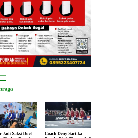
hraga
r Jadi Saksi Duel
Coach Deny Sartika