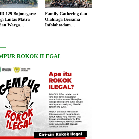
 129 Bojonegoro:
Family Gathering dan
rgi Lintas Matra
Olahraga Bersama
dan Warga
Infolahtadam
ngo, Percepat
V/Brawijaya Pererat
angunan Desa
Soliditas dan
Kebersamaan
MPUR ROKOK ILEGAL