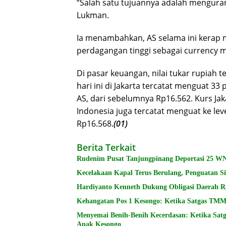
“Salah satu tujuannya adalah menguran
Lukman.
Ia menambahkan, AS selama ini kerap 
perdagangan tinggi sebagai currency m
Di pasar keuangan, nilai tukar rupiah
hari ini di Jakarta tercatat menguat 33
AS, dari sebelumnya Rp16.562. Kurs Jak
Indonesia juga tercatat menguat ke lev
Rp16.568.
(01)
Berita Terkait
Rudenim Pusat Tanjungpinang Deportasi 25 W
Kecelakaan Kapal Terus Berulang, Penguatan S
Hardiyanto Kenneth Dukung Obligasi Daerah Rp
Kehangatan Pos 1 Kesongo: Ketika Satgas TM
Menyemai Benih-Benih Kecerdasan: Ketika Sa
Anak Kesongo