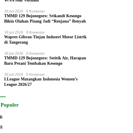
WNA Asal Vietnam
30 Juli 2026
0 Komentar
TMMD 129 Bojonegoro: Srikandi Kesongo
Bikin Olahan Pisang Jadi “Renjana” Renyah
30 Juli 2026
0 Komentar
Wapres Gibran Tinjau Industri Motor Listrik
di Tangerang
30 Juli 2026
0 Komentar
TMMD 129 Bojonegoro: Setitik Air, Harapan
Baru Petani Tembakau Kesongo
30 Juli 2026
0 Komentar
I.League Matangkan Indonesia Women’s
League 2026/27
 Populer
li
NI