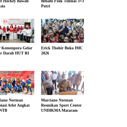
it Hockey Bawah
Benahi Fisik Timnas 3×3
sia
Putri
Kemenpora Gelar
Erick Thohir Buka IMC
r Darah HUT RI
2026
1
iano Norman
Marciano Norman
siasi Atlet Angkat
Resmikan Sport Center
 NTB
UNDIKMA Mataram