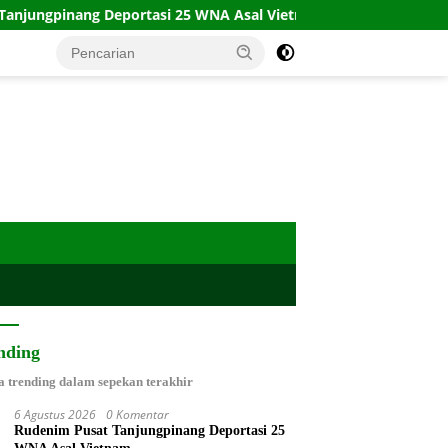
portasi 25 WNA Asal Vietnam
Kecelakaan Kapal Terus B
nding
a trending dalam sepekan terakhir
6 Agustus 2026
0 Komentar
Rudenim Pusat Tanjungpinang Deportasi 25