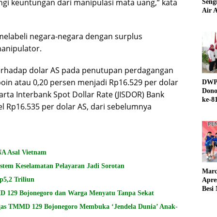
gi keuntungan dari manipulasi mata uang,” kata
Seng
Air A
melabeli negara-negara dengan surplus
anipulator.
 terhadap dolar AS pada penutupan perdagangan
 poin atau 0,20 persen menjadi Rp16.529 per dolar
DWP 
Dono
arta Interbank Spot Dollar Rate (JISDOR) Bank
ke-8
el Rp16.535 per dolar AS, dari sebelumnya
NA Asal Vietnam
istem Keselamatan Pelayaran Jadi Sorotan
Marc
5,2 Triliun
Apre
Besi
MD 129 Bojonegoro dan Warga Menyatu Tanpa Sekat
tgas TMMD 129 Bojonegoro Membuka ‘Jendela Dunia’ Anak-