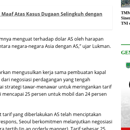
a Maaf Atas Kasus Dugaan Selingkuh dengan
TMMD
Sine
TNI 
Keso
Pemb
mnya menguat terhadap dolar AS oleh harapan
ntara negara-negara Asia dengan AS,” ujar Lukman.
GE
barkan mengusulkan kerja sama pembuatan kapal
 dari negosiasi perdagangan yang tengah
gai strategi tawar-menawar untuk meringankan tarif
ni mencapai 25 persen untuk mobil dan 24 persen
 tarif yang diberlakukan AS telah menciptakan
i respons, Seoul berkomitmen melanjutkan negosiasi
tertib (in an orderly manner). Tarif sebesar 25