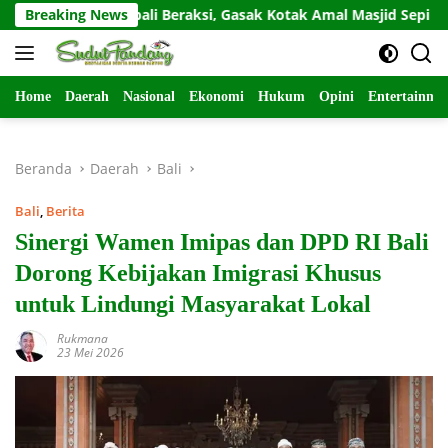
Langsung
ivis Kembali Beraksi, Gasak Kotak Amal Masjid Sepi di Gunung Pu
Breaking News
ke
konten
Home
Daerah
Nasional
Ekonomi
Hukum
Opini
Entertainme
Beranda
Daerah
Bali
Bali
,
Berita
Sinergi Wamen Imipas dan DPD RI Bali
Dorong Kebijakan Imigrasi Khusus
untuk Lindungi Masyarakat Lokal
Rukmana
23 Mei 2026