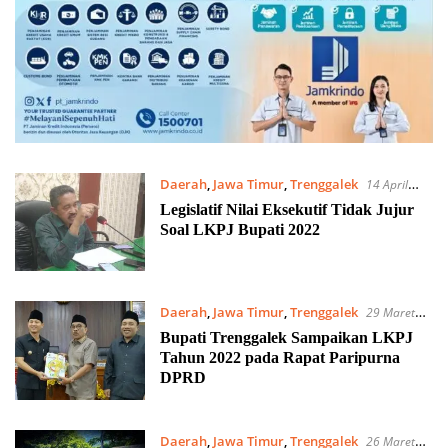
Daerah
,
Jawa Timur
,
Trenggalek
14 April
2023
Legislatif Nilai Eksekutif Tidak Jujur
Soal LKPJ Bupati 2022
Daerah
,
Jawa Timur
,
Trenggalek
29 Maret
2023
Bupati Trenggalek Sampaikan LKPJ
Tahun 2022 pada Rapat Paripurna
DPRD
Daerah
,
Jawa Timur
,
Trenggalek
26 Maret