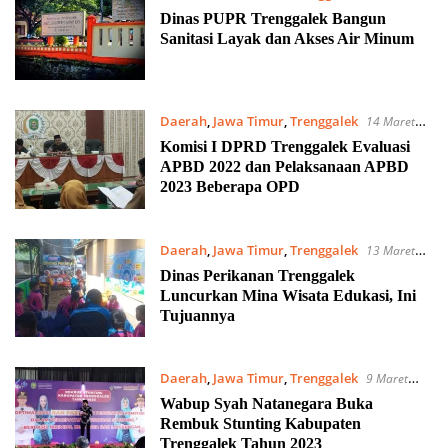
2023
Dinas PUPR Trenggalek Bangun
Sanitasi Layak dan Akses Air Minum
Daerah
,
Jawa Timur
,
Trenggalek
14 Maret
2023
Komisi I DPRD Trenggalek Evaluasi
APBD 2022 dan Pelaksanaan APBD
2023 Beberapa OPD
Daerah
,
Jawa Timur
,
Trenggalek
13 Maret
2023
Dinas Perikanan Trenggalek
Luncurkan Mina Wisata Edukasi, Ini
Tujuannya
Daerah
,
Jawa Timur
,
Trenggalek
9 Maret
2023
Wabup Syah Natanegara Buka
Rembuk Stunting Kabupaten
Trenggalek Tahun 2023