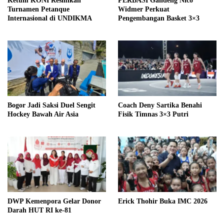
Ketum KONI Resmikan
PERBASI Gandeng Nico
Turnamen Petanque
Widmer Perkuat
Internasional di UNDIKMA
Pengembangan Basket 3×3
Bogor Jadi Saksi Duel Sengit
Coach Deny Sartika Benahi
Hockey Bawah Air Asia
Fisik Timnas 3×3 Putri
DWP Kemenpora Gelar Donor
Erick Thohir Buka IMC 2026
Darah HUT RI ke-81