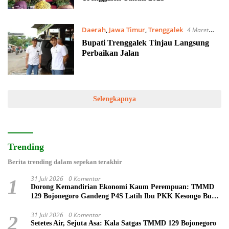
Daerah
,
Jawa Timur
,
Trenggalek
4 Maret
2023
Bupati Trenggalek Tinjau Langsung
Perbaikan Jalan
Selengkapnya
Trending
Berita trending dalam sepekan terakhir
31 Juli 2026
0 Komentar
1
Dorong Kemandirian Ekonomi Kaum Perempuan: TMMD
129 Bojonegoro Gandeng P4S Latih Ibu PKK Kesongo Buat
Roti
31 Juli 2026
0 Komentar
2
Setetes Air, Sejuta Asa: Kala Satgas TMMD 129 Bojonegoro