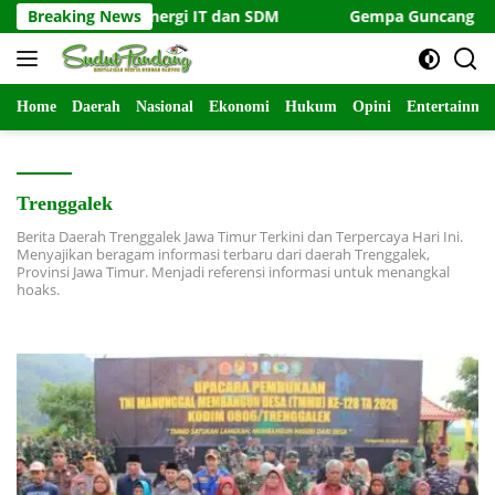
Langsung
, Tapi Sinergi IT dan SDM
Breaking News
Gempa Guncang Barat Daya 
ke
konten
Home
Daerah
Nasional
Ekonomi
Hukum
Opini
Entertainme
Trenggalek
Berita Daerah Trenggalek Jawa Timur Terkini dan Terpercaya Hari Ini.
Menyajikan beragam informasi terbaru dari daerah Trenggalek,
Provinsi Jawa Timur. Menjadi referensi informasi untuk menangkal
hoaks.