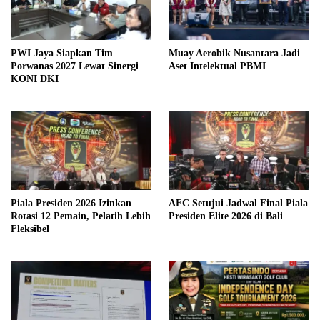
PWI Jaya Siapkan Tim
Muay Aerobik Nusantara Jadi
Porwanas 2027 Lewat Sinergi
Aset Intelektual PBMI
KONI DKI
Piala Presiden 2026 Izinkan
AFC Setujui Jadwal Final Piala
Rotasi 12 Pemain, Pelatih Lebih
Presiden Elite 2026 di Bali
Fleksibel