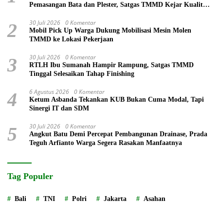
Pemasangan Bata dan Plester, Satgas TMMD Kejar Kualitas
Hunian
30 Juli 2026
0 Komentar
2
Mobil Pick Up Warga Dukung Mobilisasi Mesin Molen
TMMD ke Lokasi Pekerjaan
30 Juli 2026
0 Komentar
3
RTLH Ibu Sumanah Hampir Rampung, Satgas TMMD
Tinggal Selesaikan Tahap Finishing
6 Agustus 2026
0 Komentar
4
Ketum Asbanda Tekankan KUB Bukan Cuma Modal, Tapi
Sinergi IT dan SDM
30 Juli 2026
0 Komentar
5
Angkut Batu Demi Percepat Pembangunan Drainase, Prada
Teguh Arfianto Warga Segera Rasakan Manfaatnya
Tag Populer
Bali
TNI
Polri
Jakarta
Asahan