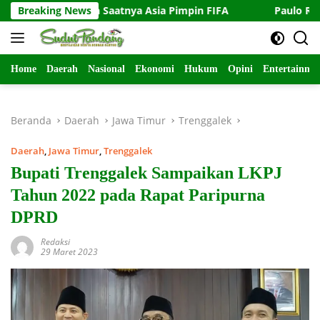
Langsung
n: Sudah Saatnya Asia Pimpin FIFA
Breaking News
Paulo Ricardo Siap 1
ke
konten
Home
Daerah
Nasional
Ekonomi
Hukum
Opini
Entertainme
Beranda
Daerah
Jawa Timur
Trenggalek
Daerah
,
Jawa Timur
,
Trenggalek
Bupati Trenggalek Sampaikan LKPJ
Tahun 2022 pada Rapat Paripurna
DPRD
Redaksi
29 Maret 2023