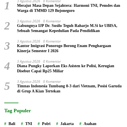
3 Agustus 2026
0 Komentar
1
Merajut Masa Depan Sejahtera: Harmoni TNI, Pemdes dan
Warga di TMMD 129 Bojonegoro
3 Agustus 2026
0 Komentar
2
Gabungnya IJP Dr. Susilo Teguh Raharjo M.Si ke UBISA,
Sebuah Semangat Kepedulian Pada Pendidikan
3 Agustus 2026
0 Komentar
3
Kantor Imigrasi Ponorogo Borong Enam Penghargaan
Kinerja Semester I 2026
3 Agustus 2026
0 Komentar
4
Diana Pungky Laporkan Eks Asisten ke Polisi, Kerugian
Disebut Capai Rp25 Miliar
3 Agustus 2026
0 Komentar
5
Timnas Indonesia Tumbang 0-3 dari Vietnam, Posisi Garuda
di Grup A Kian Tertekan
Tag Populer
Bali
TNI
Polri
Jakarta
Asahan