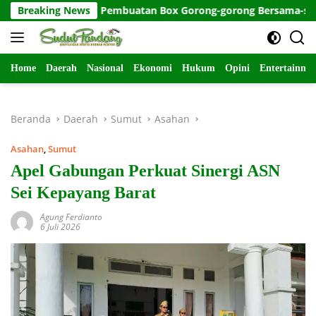
Langsung
 TMMD, Pembuatan Box Gorong-gorong Bersama-sama
Breaking News
Mb
ke
konten
Home
Daerah
Nasional
Ekonomi
Hukum
Opini
Entertainme
Beranda
Daerah
Sumut
Asahan
Asahan
,
Sumut
Apel Gabungan Perkuat Sinergi ASN
Sei Kepayang Barat
Agung Ferdianto
6 Juli 2026