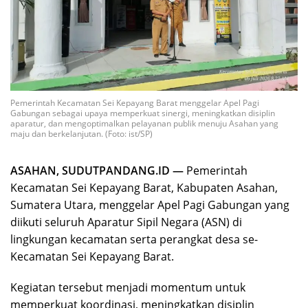
Pemerintah Kecamatan Sei Kepayang Barat menggelar Apel Pagi
Gabungan sebagai upaya memperkuat sinergi, meningkatkan disiplin
aparatur, dan mengoptimalkan pelayanan publik menuju Asahan yang
maju dan berkelanjutan. (Foto: ist/SP)
ASAHAN, SUDUTPANDANG.ID —
Pemerintah
Kecamatan Sei Kepayang Barat, Kabupaten Asahan,
Sumatera Utara, menggelar Apel Pagi Gabungan yang
diikuti seluruh Aparatur Sipil Negara (ASN) di
lingkungan kecamatan serta perangkat desa se-
Kecamatan Sei Kepayang Barat.
Kegiatan tersebut menjadi momentum untuk
memperkuat koordinasi, meningkatkan disiplin