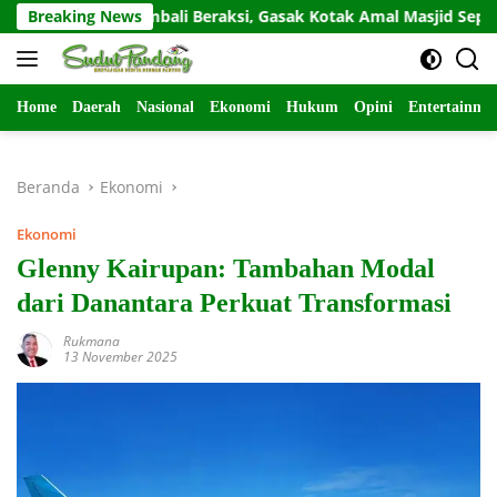
Langsung
sidivis Kembali Beraksi, Gasak Kotak Amal Masjid Sepi di Gunung
Breaking News
ke
konten
Home
Daerah
Nasional
Ekonomi
Hukum
Opini
Entertainme
Beranda
Ekonomi
Ekonomi
Glenny Kairupan: Tambahan Modal
dari Danantara Perkuat Transformasi
Rukmana
13 November 2025