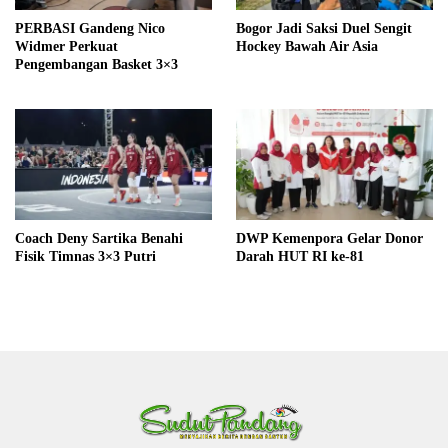
PERBASI Gandeng Nico
Bogor Jadi Saksi Duel Sengit
Widmer Perkuat
Hockey Bawah Air Asia
Pengembangan Basket 3×3
Coach Deny Sartika Benahi
DWP Kemenpora Gelar Donor
Fisik Timnas 3×3 Putri
Darah HUT RI ke-81