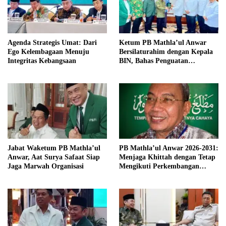
Agenda Strategis Umat: Dari
Ketum PB Mathla’ul Anwar
Ego Kelembagaan Menuju
Bersilaturahim dengan Kepala
Integritas Kebangsaan
BIN, Bahas Penguatan
Persatuan dan Kemajuan
Bangsa
Jabat Waketum PB Mathla’ul
PB Mathla’ul Anwar 2026-2031:
Anwar, Aat Surya Safaat Siap
Menjaga Khittah dengan Tetap
Jaga Marwah Organisasi
Mengikuti Perkembangan
Zaman