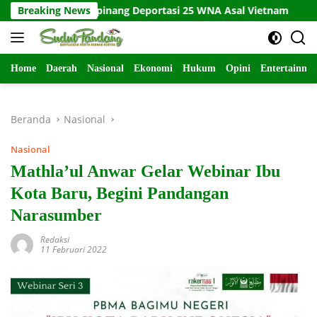
Langsung
anjungpinang Deportasi 25 WNA Asal Vietnam
Breaking News
Kecelaka
ke
konten
Home
Daerah
Nasional
Ekonomi
Hukum
Opini
Entertainme
Beranda
Nasional
Nasional
Mathla’ul Anwar Gelar Webinar Ibu
Kota Baru, Begini Pandangan
Narasumber
Redaksi
11 Februari 2022