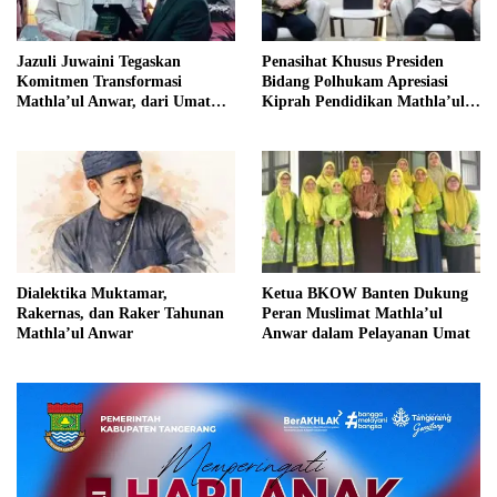
Jazuli Juwaini Tegaskan
Penasihat Khusus Presiden
Komitmen Transformasi
Bidang Polhukam Apresiasi
Mathla’ul Anwar, dari Umat
Kiprah Pendidikan Mathla’ul
untuk Bangsa
Anwar
Dialektika Muktamar,
Ketua BKOW Banten Dukung
Rakernas, dan Raker Tahunan
Peran Muslimat Mathla’ul
Mathla’ul Anwar
Anwar dalam Pelayanan Umat