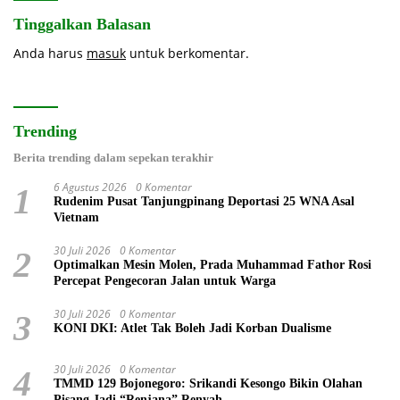
Tinggalkan Balasan
Anda harus
masuk
untuk berkomentar.
Trending
Berita trending dalam sepekan terakhir
6 Agustus 2026
0 Komentar
1
Rudenim Pusat Tanjungpinang Deportasi 25 WNA Asal
Vietnam
30 Juli 2026
0 Komentar
2
Optimalkan Mesin Molen, Prada Muhammad Fathor Rosi
Percepat Pengecoran Jalan untuk Warga
30 Juli 2026
0 Komentar
3
KONI DKI: Atlet Tak Boleh Jadi Korban Dualisme
30 Juli 2026
0 Komentar
4
TMMD 129 Bojonegoro: Srikandi Kesongo Bikin Olahan
Pisang Jadi “Renjana” Renyah