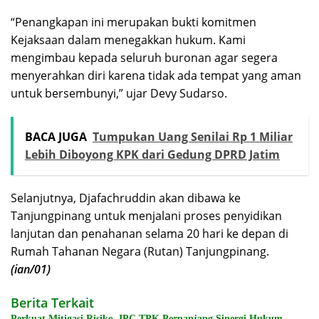
“Penangkapan ini merupakan bukti komitmen
Kejaksaan dalam menegakkan hukum. Kami
mengimbau kepada seluruh buronan agar segera
menyerahkan diri karena tidak ada tempat yang aman
untuk bersembunyi,” ujar Devy Sudarso.
BACA JUGA
Tumpukan Uang Senilai Rp 1 Miliar
Lebih Diboyong KPK dari Gedung DPRD Jatim
Selanjutnya, Djafachruddin akan dibawa ke
Tanjungpinang untuk menjalani proses penyidikan
lanjutan dan penahanan selama 20 hari ke depan di
Rumah Tahanan Negara (Rutan) Tanjungpinang.
(ian/01)
Berita Terkait
Perkuat Mitigasi Risiko, IPC TPK Perpanjang Sinergi Hukum