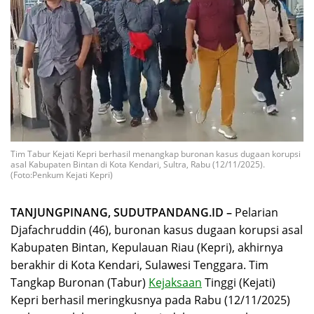
Tim Tabur Kejati Kepri berhasil menangkap buronan kasus dugaan korupsi
asal Kabupaten Bintan di Kota Kendari, Sultra, Rabu (12/11/2025).
(Foto:Penkum Kejati Kepri)
TANJUNGPINANG, SUDUTPANDANG.ID –
Pelarian
Djafachruddin (46), buronan kasus dugaan korupsi asal
Kabupaten Bintan, Kepulauan Riau (Kepri), akhirnya
berakhir di Kota Kendari, Sulawesi Tenggara. Tim
Tangkap Buronan (Tabur)
Kejaksaan
Tinggi (Kejati)
Kepri berhasil meringkusnya pada Rabu (12/11/2025)