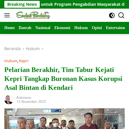
Langsung
asiswa untuk Program Pengabdian Masyarakat di Indramayu
Breaking News
ke
konten
Home
Daerah
Nasional
Ekonomi
Hukum
Opini
Entertainme
Beranda
Hukum
Hukum
,
Kepri
Pelarian Berakhir, Tim Tabur Kejati
Kepri Tangkap Buronan Kasus Korupsi
Asal Bintan di Kendari
Rukmana
13 November 2025