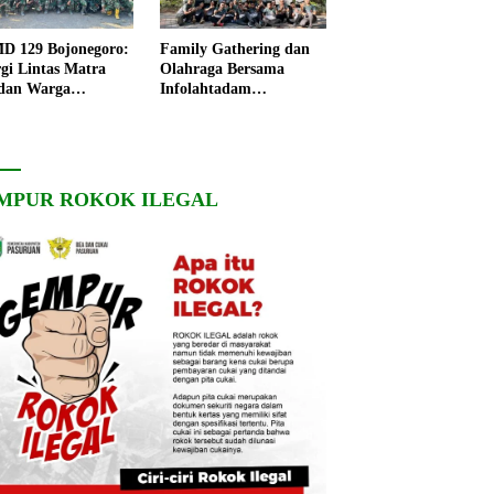
 129 Bojonegoro:
Family Gathering dan
rgi Lintas Matra
Olahraga Bersama
dan Warga
Infolahtadam
ngo, Percepat
V/Brawijaya Pererat
angunan Desa
Soliditas dan
Kebersamaan
MPUR ROKOK ILEGAL