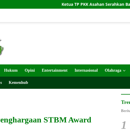
Ketua TP PKK Asahan Serahkan Bantuan untuk Poklak K
Hukum
Opini
Entertainment
Internasional
Olahraga
s
Kemenhub
Tre
Berit
 Penghargaan STBM Award
1