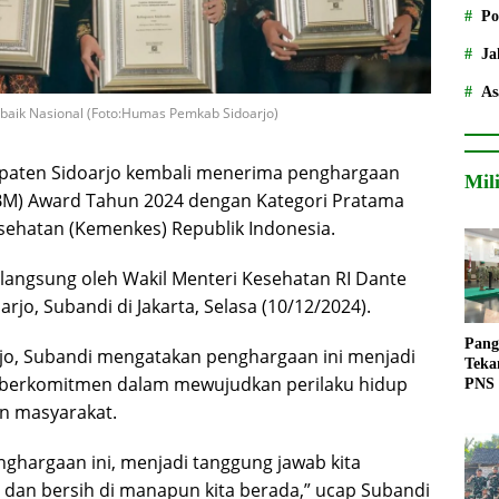
Po
Ja
As
aik Nasional (Foto:Humas Pemkab Sidoarjo)
paten Sidoarjo kembali menerima penghargaan
Mil
STBM) Award Tahun 2024 dengan Kategori Pratama
esehatan (Kemenkes) Republik Indonesia.
langsung oleh Wakil Menteri Kesehatan RI Dante
jo, Subandi di Jakarta, Selasa (10/12/2024).
Pang
rjo, Subandi mengatakan penghargaan ini menjadi
Teka
s berkomitmen dalam mewujudkan perilaku hidup
PNS
n masyarakat.
nghargaan ini, menjadi tanggung jawab kita
 dan bersih di manapun kita berada,” ucap Subandi