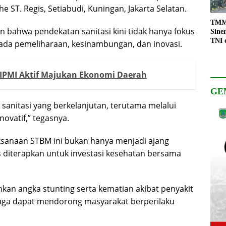
 ST. Regis, Setiabudi, Kuningan, Jakarta Selatan.
TMMD
n bahwa pendekatan sanitasi kini tidak hanya fokus
Sine
TNI 
 pada pemeliharaan, kesinambungan, dan inovasi.
Keso
Pemb
HIPMI Aktif Majukan Ekonomi Daerah
GE
anitasi yang berkelanjutan, terutama melalui
ovatif,” tegasnya.
sanaan STBM ini bukan hanya menjadi ajang
 diterapkan untuk investasi kesehatan bersama
kan angka stunting serta kematian akibat penyakit
 juga dapat mendorong masyarakat berperilaku