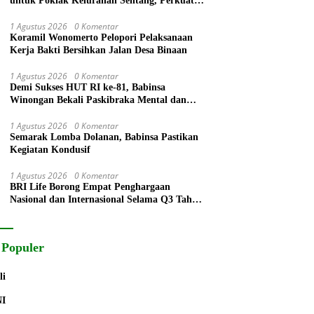
untuk Poklak Kelurahan Sentang, Perkuat
UMKM Jelang Lomba UP2K Sumut
1 Agustus 2026
0 Komentar
Koramil Wonomerto Pelopori Pelaksanaan
Kerja Bakti Bersihkan Jalan Desa Binaan
1 Agustus 2026
0 Komentar
Demi Sukses HUT RI ke-81, Babinsa
Winongan Bekali Paskibraka Mental dan
Disiplin
1 Agustus 2026
0 Komentar
Semarak Lomba Dolanan, Babinsa Pastikan
Kegiatan Kondusif
1 Agustus 2026
0 Komentar
BRI Life Borong Empat Penghargaan
Nasional dan Internasional Selama Q3 Tahun
2026
 Populer
li
NI