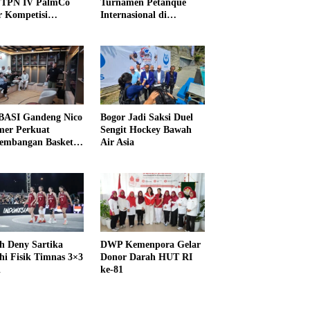
PTPN IV PalmCo
Turnamen Petanque
r Kompetisi
Internasional di
raga
UNDIKMA
ASI Gandeng Nico
Bogor Jadi Saksi Duel
er Perkuat
Sengit Hockey Bawah
embangan Basket
Air Asia
h Deny Sartika
DWP Kemenpora Gelar
hi Fisik Timnas 3×3
Donor Darah HUT RI
i
ke-81