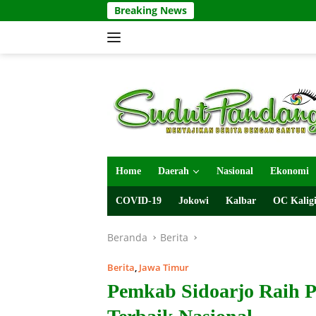
Langsung
Breaking News
ke
konten
Home
Daerah
Nasional
Ekonomi
COVID-19
Jokowi
Kalbar
OC Kaligi
Beranda
Berita
Berita
,
Jawa Timur
Pemkab Sidoarjo Raih