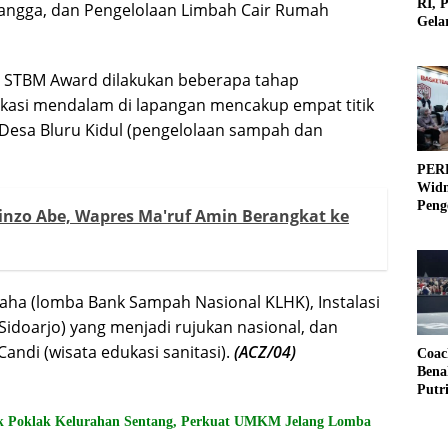
RI, 
ngga, dan Pengelolaan Limbah Cair Rumah
Gela
Olah
n STBM Award dilakukan beberapa tahap
ikasi mendalam di lapangan mencakup empat titik
t Desa Bluru Kidul (pengelolaan sampah dan
PERB
Widm
Peng
nzo Abe, Wapres Ma'ruf Amin Berangkat ke
3×3
raha (lomba Bank Sampah Nasional KLHK), Instalasi
idoarjo) yang menjadi rujukan nasional, dan
andi (wisata edukasi sanitasi).
(ACZ/04)
Coac
Bena
Putr
k Poklak Kelurahan Sentang, Perkuat UMKM Jelang Lomba