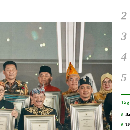
2
3
4
5
Tag
Ba
T