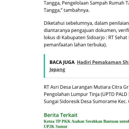
Tangga, Pengelolaan Sampah Rumah Ta
Tangga,” tambahnya.
Diketahui sebelumnya, dalam penilaia
diantaranya pengajuan dokumen, verif
lokus di Kabupaten Sidoarjo : RT Seha
pemanfaatan lahan terbuka).
BACA JUGA
Hadiri Pemakaman Shi
Jepang
RT Asri Desa Larangan Mutiara Citra G
Pengolahan Lumpur Tinja (UPTD PALD S
Sungai Sidoresik Desa Sumorame Kec. C
Berita Terkait
Ketua TP PKK Asahan Serahkan Bantuan untu
UP2K Sumut