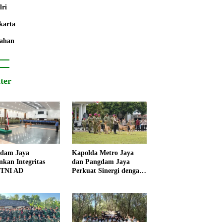
lri
karta
ahan
iter
dam Jaya
Kapolda Metro Jaya
nkan Integritas
dan Pangdam Jaya
 TNI AD
Perkuat Sinergi dengan
Korps Marinir