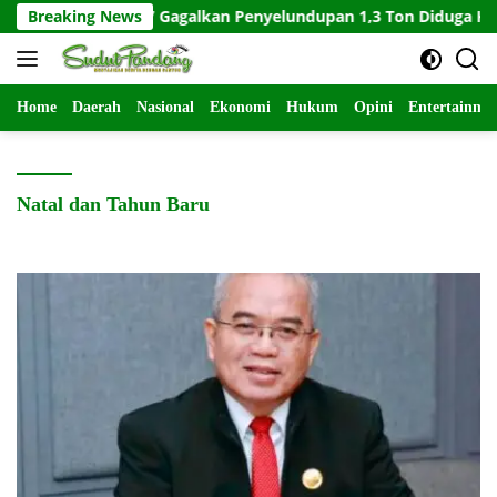
Langsung
rambit-627 Gagalkan Penyelundupan 1,3 Ton Diduga Ketamin di 
Breaking News
ke
konten
Home
Daerah
Nasional
Ekonomi
Hukum
Opini
Entertainme
Natal dan Tahun Baru