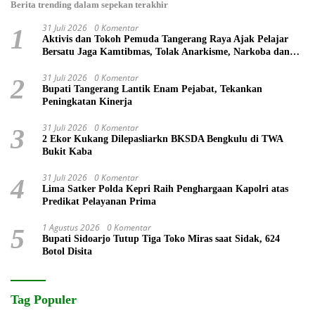
Berita trending dalam sepekan terakhir
31 Juli 2026
0 Komentar
1
Aktivis dan Tokoh Pemuda Tangerang Raya Ajak Pelajar
Bersatu Jaga Kamtibmas, Tolak Anarkisme, Narkoba dan
Bullying
31 Juli 2026
0 Komentar
2
Bupati Tangerang Lantik Enam Pejabat, Tekankan
Peningkatan Kinerja
31 Juli 2026
0 Komentar
3
2 Ekor Kukang Dilepasliarkn BKSDA Bengkulu di TWA
Bukit Kaba
31 Juli 2026
0 Komentar
4
Lima Satker Polda Kepri Raih Penghargaan Kapolri atas
Predikat Pelayanan Prima
1 Agustus 2026
0 Komentar
5
Bupati Sidoarjo Tutup Tiga Toko Miras saat Sidak, 624
Botol Disita
Tag Populer