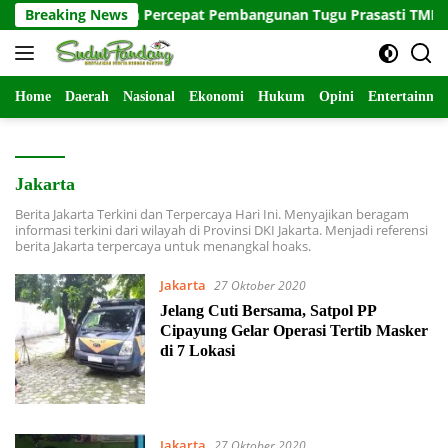
Langsung
intas Satuan Percepat Pembangunan Tugu Prasasti TMMD ke-129
Breaking News
ke
konten
Home
Daerah
Nasional
Ekonomi
Hukum
Opini
Entertainme
Jakarta
Berita Jakarta Terkini dan Terpercaya Hari Ini. Menyajikan beragam
informasi terkini dari wilayah di Provinsi DKI Jakarta. Menjadi referensi
berita Jakarta terpercaya untuk menangkal hoaks.
Jakarta
27 Oktober 2020
Jelang Cuti Bersama, Satpol PP
Cipayung Gelar Operasi Tertib Masker
di 7 Lokasi
Jakarta
27 Oktober 2020