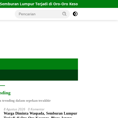
adi di Oro-Oro Kesongo, Blora-Jateng
Timnas Indonesia
nding
a trending dalam sepekan terakhir
8 Agustus 2026
0 Komentar
Warga Diminta Waspada, Semburan Lumpur