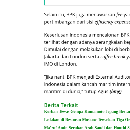
Selain itu, BPK juga menawarkan
fee
yan
pertimbangan dari sisi
efficiency expens
Keseriusan Indonesia mencalonan BPK s
terlihat dengan adanya serangkaian keg
Dimulai dengan melakukan lobi di berb
Jakarta dan London serta
coffee break
ya
IMO di London.
“Jika nanti BPK menjadi External Audi
Indonesia dalam kancah maritim intern
maritim di dunia,” tutup Agus.
(bmg)
Berita Terkait
Korban Tewas Gempa Kumamoto Jepang Berta
Ledakan di Restoran Moskow Tewaskan Tiga Ora
Ma’ruf Amin Serukan Arab Saudi dan Houthi S