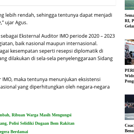
g lebih rendah, sehingga tentunya dapat menjadi
Sema
RI, 
e
,” ujar Agus.
Gela
Olah
ebagai Eksternal Auditor IMO periode 2020 – 2023
iatan, baik nasional maupun internasional.
agai kesempatan seperti resepsi diplomatik di
ng dilakukan di sela-sela penyelenggaraan Sidang
PERB
Widm
tor IMO, maka tentunya menunjukan eksistensi
Peng
asional yang diperhitungkan oleh negara-negara
3×3
mbah, Ribuan Warga Masih Mengungsi
ng, Polisi Selidiki Dugaan Bom Rakitan
Coac
Bena
egera Berdamai