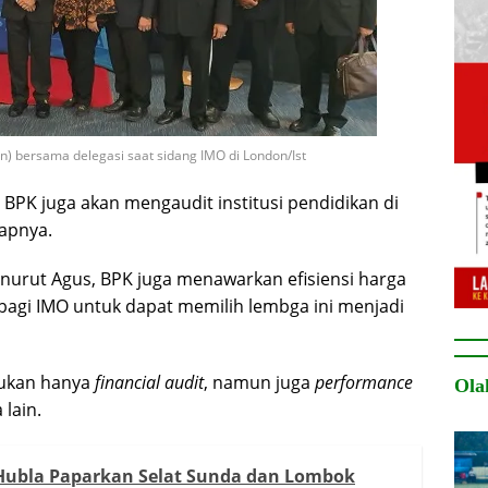
n) bersama delegasi saat sidang IMO di London/Ist
, BPK juga akan mengaudit institusi pendidikan di
apnya.
nurut Agus, BPK juga menawarkan efisiensi harga
bagi IMO untuk dapat memilih lembga ini menjadi
bukan hanya
financial audit
, namun juga
performance
Ola
lain.
 Hubla Paparkan Selat Sunda dan Lombok