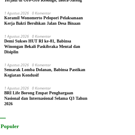
Terjadi di Oro-Oro Kesongo, Blora-Jateng
1 Agustus 2026
0 Komentar
Koramil Wonomerto Pelopori Pelaksanaan
Kerja Bakti Bersihkan Jalan Desa Binaan
1 Agustus 2026
0 Komentar
Demi Sukses HUT RI ke-81, Babinsa
Winongan Bekali Paskibraka Mental dan
Disiplin
1 Agustus 2026
0 Komentar
Semarak Lomba Dolanan, Babinsa Pastikan
Kegiatan Kondusif
1 Agustus 2026
0 Komentar
BRI Life Borong Empat Penghargaan
Nasional dan Internasional Selama Q3 Tahun
2026
 Populer