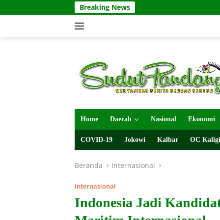
Langsung
Breaking News
ke
konten
Home
Daerah
Nasional
Ekonomi
COVID-19
Jokowi
Kalbar
OC Kaligi
Beranda
Internasional
Internasional
Indonesia Jadi Kandidat