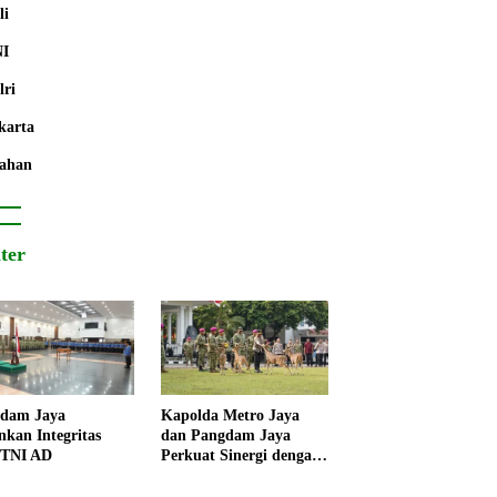
li
NI
lri
karta
ahan
iter
dam Jaya
Kapolda Metro Jaya
nkan Integritas
dan Pangdam Jaya
 TNI AD
Perkuat Sinergi dengan
Korps Marinir