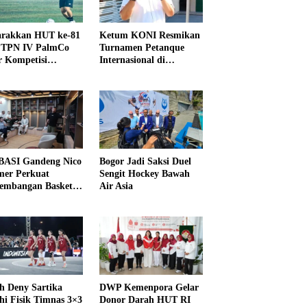
rakkan HUT ke-81
Ketum KONI Resmikan
PTPN IV PalmCo
Turnamen Petanque
r Kompetisi
Internasional di
raga
UNDIKMA
ASI Gandeng Nico
Bogor Jadi Saksi Duel
er Perkuat
Sengit Hockey Bawah
embangan Basket
Air Asia
h Deny Sartika
DWP Kemenpora Gelar
hi Fisik Timnas 3×3
Donor Darah HUT RI