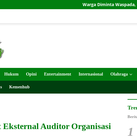
Warga Diminta Waspada, Semburan Lumpur Terj
Hukum
Opini
Entertainment
Internasional
Olahraga
s
Kemenhub
Tre
Berit
 Eksternal Auditor Organisasi
1