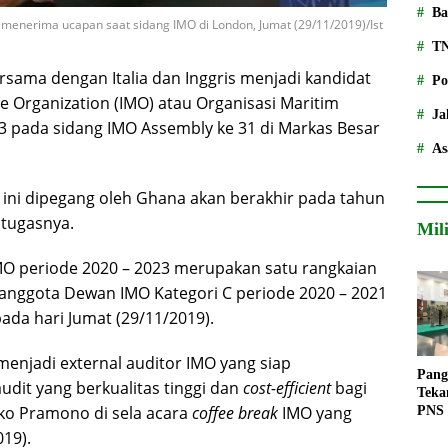
Ba
menerima ucapan saat sidang IMO di London, Jumat (29/11/2019)/Ist
T
rsama dengan Italia dan Inggris menjadi kandidat
Po
me Organization (IMO) atau Organisasi Maritim
Ja
23 pada sidang IMO Assembly ke 31 di Markas Besar
As
 ini dipegang oleh Ghana akan berakhir pada tahun
 tugasnya.
Mil
MO periode 2020 – 2023 merupakan satu rangkaian
anggota Dewan IMO Kategori C periode 2020 – 2021
ada hari Jumat (29/11/2019).
enjadi external auditor IMO yang siap
Pang
it yang berkualitas tinggi dan
cost-efficient
bagi
Teka
oko Pramono di sela acara
coffee break
IMO yang
PNS
019).