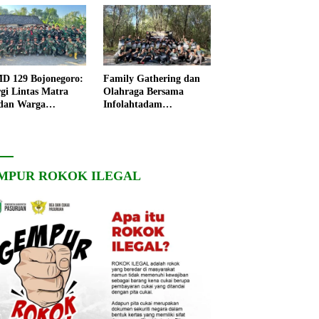
 129 Bojonegoro:
Family Gathering dan
rgi Lintas Matra
Olahraga Bersama
dan Warga
Infolahtadam
ngo, Percepat
V/Brawijaya Pererat
angunan Desa
Soliditas dan
Kebersamaan
MPUR ROKOK ILEGAL