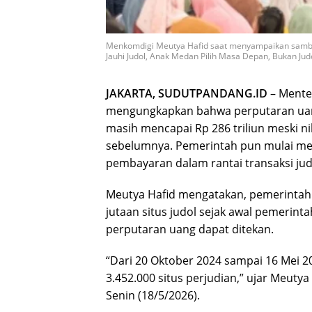
Menkomdigi Meutya Hafid saat menyampaikan sambut
Jauhi Judol, Anak Medan Pilih Masa Depan, Bukan Jud
JAKARTA, SUDUTPANDANG.ID
– Menter
mengungkapkan bahwa perputaran ua
masih mencapai Rp 286 triliun meski n
sebelumnya. Pemerintah pun mulai men
pembayaran dalam rantai transaksi judi
Meutya Hafid mengatakan, pemerintah
jutaan situs judol sejak awal pemerin
perputaran uang dapat ditekan.
“Dari 20 Oktober 2024 sampai 16 Mei 2
3.452.000 situs perjudian,” ujar Meuty
Senin (18/5/2026).