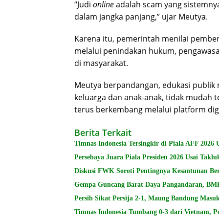
“Judi
online
adalah scam yang sistemnya
dalam jangka panjang,” ujar Meutya.
Karena itu, pemerintah menilai pembe
melalui penindakan hukum, pengawasan t
di masyarakat.
Meutya berpandangan, edukasi publik 
keluarga dan anak-anak, tidak mudah t
terus berkembang melalui platform digi
Berita Terkait
Timnas Indonesia Tersingkir di Piala AFF 2026 
Persebaya Juara Piala Presiden 2026 Usai Takl
Diskusi FWK Soroti Pentingnya Kesantunan Be
Gempa Guncang Barat Daya Pangandaran, BMK
Persib Sikat Persija 2-1, Maung Bandung Masuk
Timnas Indonesia Tumbang 0-3 dari Vietnam, P