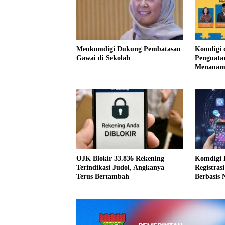
Menkomdigi Dukung Pembatasan
Komdigi 
Gawai di Sekolah
Penguatan
Menanamk
Pancasila
OJK Blokir 33.836 Rekening
Komdigi 
Terindikasi Judol, Angkanya
Registras
Terus Bertambah
Berbasis 