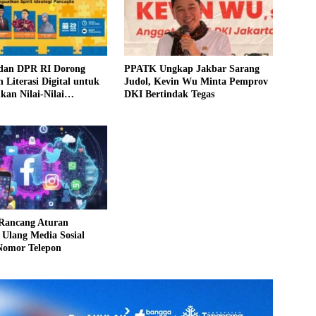
dan DPR RI Dorong
PPATK Ungkap Jakbar Sarang
 Literasi Digital untuk
Judol, Kevin Wu Minta Pemprov
an Nilai-Nilai
DKI Bertindak Tegas
 di Ruang Siber
Rancang Aturan
i Ulang Media Sosial
Nomor Telepon