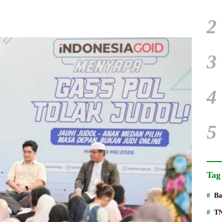
2
3
4
5
Tag
Ba
T