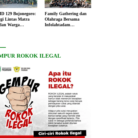
 129 Bojonegoro:
Family Gathering dan
rgi Lintas Matra
Olahraga Bersama
dan Warga
Infolahtadam
ngo, Percepat
V/Brawijaya Pererat
angunan Desa
Soliditas dan
Kebersamaan
MPUR ROKOK ILEGAL