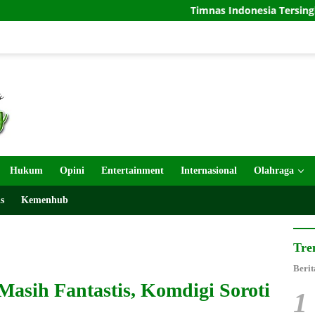
Timnas Indonesia Tersingkir di Piala AFF 202
Hukum
Opini
Entertainment
Internasional
Olahraga
s
Kemenhub
Tre
Berit
asih Fantastis, Komdigi Soroti
1