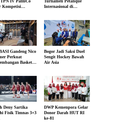
PTPN IV PalmCo
Turnamen Petanque
r Kompetisi
Internasional di
raga
UNDIKMA
ASI Gandeng Nico
Bogor Jadi Saksi Duel
er Perkuat
Sengit Hockey Bawah
embangan Basket
Air Asia
h Deny Sartika
DWP Kemenpora Gelar
hi Fisik Timnas 3×3
Donor Darah HUT RI
i
ke-81