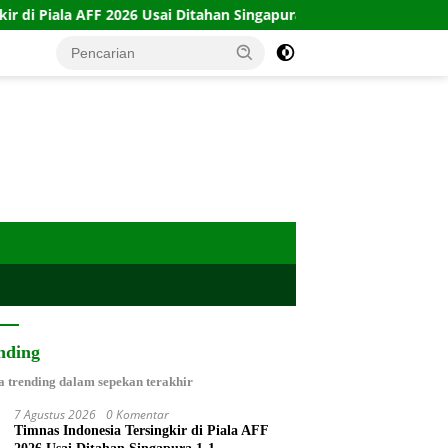
6 Usai Ditahan Singapura 1-1
10 Kartu Legacy 100 CTFP: 
nding
a trending dalam sepekan terakhir
7 Agustus 2026
0 Komentar
Timnas Indonesia Tersingkir di Piala AFF