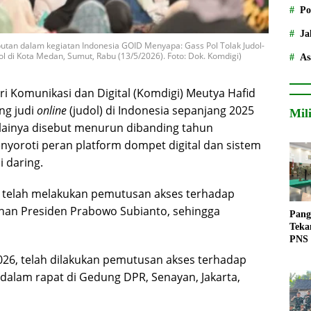
Po
Ja
an dalam kegiatan Indonesia GOID Menyapa: Gass Pol Tolak Judol-
ol di Kota Medan, Sumut, Rabu (13/5/2026). Foto: Dok. Komdigi)
As
i Komunikasi dan Digital (Komdigi) Meutya Hafid
ng judi
online
(judol) di Indonesia sepanjang 2025
Mil
ilainya disebut menurun dibanding tahun
yoroti peran platform dompet digital dan sistem
 daring.
 telah melakukan pemutusan akses terhadap
tahan Presiden Prabowo Subianto, sehingga
Pang
Teka
PNS
026, telah dilakukan pemutusan akses terhadap
a dalam rapat di Gedung DPR, Senayan, Jakarta,