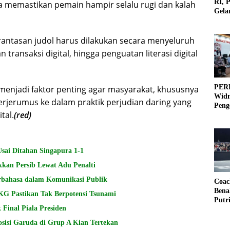
RI, 
 memastikan pemain hampir selalu rugi dan kalah
Gela
Olah
rantasan judol harus dilakukan secara menyeluruh
ransaksi digital, hingga penguatan literasi digital
PERB
menjadi faktor penting agar masyarakat, khususnya
Widm
erjerumus ke dalam praktik perjudian daring yang
Peng
tal.
(red)
3×3
Usai Ditahan Singapura 1-1
ukkan Persib Lewat Adu Penalti
rbahasa dalam Komunikasi Publik
Coac
Bena
G Pastikan Tak Berpotensi Tsunami
Putr
 Final Piala Presiden
osisi Garuda di Grup A Kian Tertekan