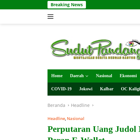
Langsung
Breaking News
ke
konten
Home
Daerah
Nasional
Ekonomi
COVID-19
Jokowi
Kalbar
OC Kaligi
Beranda
Headline
Headline
,
Nasional
Perputaran Uang Judol M