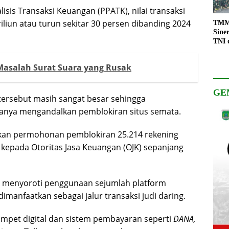
sis Transaksi Keuangan (PPATK), nilai transaksi
riliun atau turun sekitar 30 persen dibanding 2024
TMMD
Sine
TNI 
Keso
Pemb
Masalah Surat Suara yang Rusak
GE
tersebut masih sangat besar sehingga
 hanya mengandalkan pemblokiran situs semata.
jukan permohonan pemblokiran 25.214 rekening
ol kepada Otoritas Jasa Keuangan (OJK) sepanjang
ut menyoroti penggunaan sejumlah platform
imanfaatkan sebagai jalur transaksi judi daring.
mpet digital dan sistem pembayaran seperti
DANA,