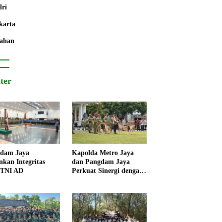
lri
karta
ahan
iter
dam Jaya
Kapolda Metro Jaya
nkan Integritas
dan Pangdam Jaya
 TNI AD
Perkuat Sinergi dengan
Korps Marinir