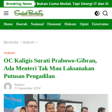
Langsung
 KUB Bukan Cuma Modal, Tapi Sinergi IT dan SDM
Breaking News
Gemp
ke
konten
Home
Daerah
Nasional
Ekonomi
Hukum
Opini
Entertainme
Beranda
Hukum
Hukum
OC Kaligis Surati Prabowo-Gibran,
Ada Menteri Tak Mau Laksanakan
Putusan Pengadilan
Redaksi
13 September 2024