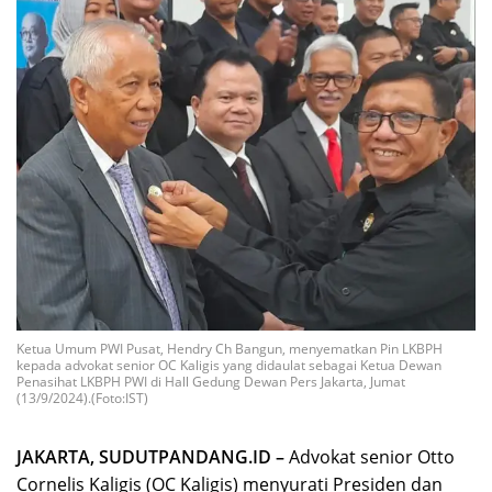
Ketua Umum PWI Pusat, Hendry Ch Bangun, menyematkan Pin LKBPH
kepada advokat senior OC Kaligis yang didaulat sebagai Ketua Dewan
Penasihat LKBPH PWI di Hall Gedung Dewan Pers Jakarta, Jumat
(13/9/2024).(Foto:IST)
JAKARTA, SUDUTPANDANG.ID –
Advokat senior Otto
Cornelis Kaligis (OC Kaligis) menyurati Presiden dan