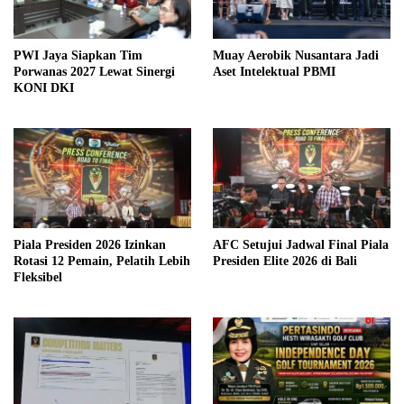
PWI Jaya Siapkan Tim
Muay Aerobik Nusantara Jadi
Porwanas 2027 Lewat Sinergi
Aset Intelektual PBMI
KONI DKI
Piala Presiden 2026 Izinkan
AFC Setujui Jadwal Final Piala
Rotasi 12 Pemain, Pelatih Lebih
Presiden Elite 2026 di Bali
Fleksibel