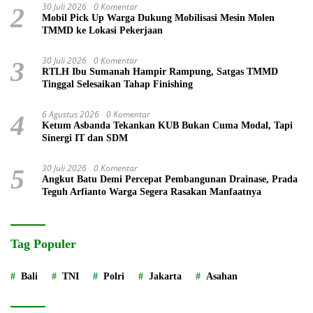
30 Juli 2026
0 Komentar
2
Mobil Pick Up Warga Dukung Mobilisasi Mesin Molen
TMMD ke Lokasi Pekerjaan
30 Juli 2026
0 Komentar
3
RTLH Ibu Sumanah Hampir Rampung, Satgas TMMD
Tinggal Selesaikan Tahap Finishing
6 Agustus 2026
0 Komentar
4
Ketum Asbanda Tekankan KUB Bukan Cuma Modal, Tapi
Sinergi IT dan SDM
30 Juli 2026
0 Komentar
5
Angkut Batu Demi Percepat Pembangunan Drainase, Prada
Teguh Arfianto Warga Segera Rasakan Manfaatnya
Tag Populer
Bali
TNI
Polri
Jakarta
Asahan